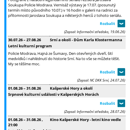
Soukupa Policie Modrava. Vernisáž výstavy je 17.07. (posunutý
termín místo původního 10.07.) v 16 hodin v galerii na radnici za
přítomnosti Jaroslava Soukupa a některých herců z tohoto seriálu.
(Zapsal: Informační středisko, 19.06.26)
30.07.26
–
27.08.26
Srní a okolí - Dům Karla Klostermanna
Letní kulturní program
Policie Modrava, Hajná ze Šumavy, Den otevřených dveří, šití
medvídků i nahlédnutí do historie Srní. Na to vše se můžete těšit.
My se těšíme moc.
(Zapsal: NC DKK Srní, 24.07.26)
01.08.26
–
31.08.26
Kašperské Hory a okolí
Srpnové kulturní události v Kašperských Horách
(Zapsal: Informační středisko, 28.07.26)
01.08.26
–
31.08.26
,
Kino Kašperské Hory - letní kino vedle
21:00