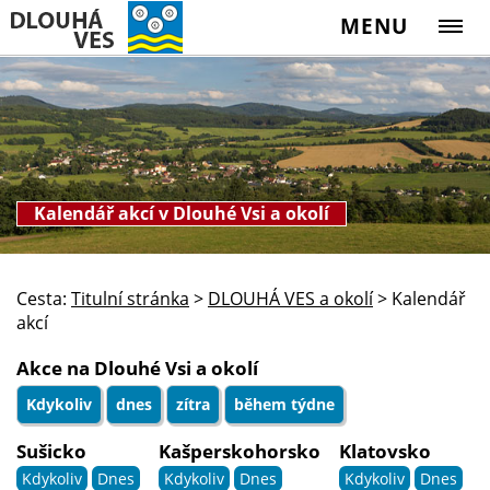
MENU
Kalendář akcí v Dlouhé Vsi a okolí
Cesta:
Titulní stránka
>
DLOUHÁ VES a okolí
>
Kalendář
akcí
Akce na Dlouhé Vsi a okolí
Kdykoliv
dnes
zítra
během týdne
Sušicko
Kašperskohorsko
Klatovsko
Kdykoliv
Dnes
Kdykoliv
Dnes
Kdykoliv
Dnes