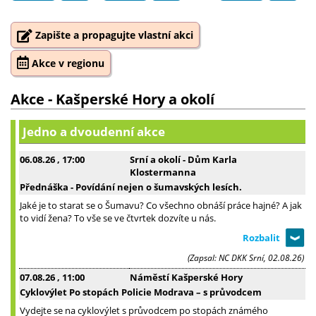
Zapište a propagujte vlastní akci
Akce v regionu
Akce - Kašperské Hory a okolí
Jedno a dvoudenní akce
06.08.26
, 17:00
Srní a okolí - Dům Karla
Klostermanna
Přednáška - Povídání nejen o šumavských lesích.
Jaké je to starat se o Šumavu? Co všechno obnáší práce hajné? A jak
to vidí žena? To vše se ve čtvrtek dozvíte u nás.
(Zapsal: NC DKK Srní, 02.08.26)
07.08.26
, 11:00
Náměstí Kašperské Hory
Cyklovýlet Po stopách Policie Modrava – s průvodcem
Vydejte se na cyklovýlet s průvodcem po stopách známého