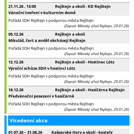
21.11.26
, 13:00
Rejštejn a okolí - KD Rejštejn
Vánoční tvoření v kulturním domě
Pořádá SDH Rejštejn s podporou města Rejštejn
(Zapsal: Městský úřad Rejštejn, 29.01.26)
05.12.26
Rejštejn a okolí
Mikuláš, čert a anděl obcházejí Rejštejn
Pořádá SDH Rejštejn s podporou města Rejštejn
(Zapsal: Městský úřad Rejštejn, 29.01.26)
12.12.26
Rejštejn a okolí - Hostinec Lótz
Výroční schůze SDH v hostinci Lótz
Pořádá SDH Rejštejn s podporou města Rejštejn
(Zapsal: Městský úřad Rejštejn, 29.01.26)
18.12.26
Rejštejn a okolí - Hasičárna Rejštejn
Předvánoční posezení v hasičárně
Pořádá SDH Rejštejn s podporou města Rejštejn
(Zapsal: Městský úřad Rejštejn, 29.01.26)
Vícedenní akce
01.07.26
–
31.08.26
Kašperské Hory a okolí - kostely