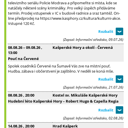
televizního seriálu Policie Modrava a připomeňte si místa, kde se
natáčely některé scény kriminálky. Pro velký úspěch přidáváme
termín. Prodej vstupenek v IC v budově radnice a sraz tamtéž. On-
line předprodej na https://www.kasphory.cz/kultura/kulturni-akce.
Vstupné 120 Kč.
(Zapsal: Informační středisko, 09.07.26)
08.08.26
–
09.08.26
,
Kašperské Hory a okolí - Červená
13:00
Pouť na Červené
Spolek osadníků Červené na Šumavě Vás zve na místní pouť.
Hudba, zábava i občerstvení je zajištěno. V neděli se koná mše.
(Zapsal: Informační středisko, 21.07.26)
08.08.26
, 20:00
Kostel sv. Mikuláše Kašperské Hory
Hudební léto Kašperské Hory – Robert Hugo & Capella Regia
(Zapsal: Informační středisko, 02.08.26)
14.08.26
, 20:00
Hrad Kašperk