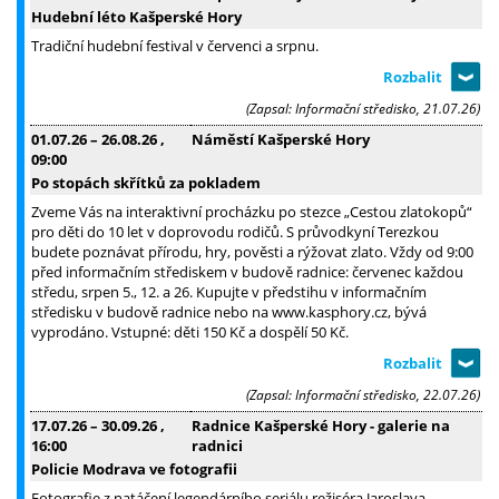
Hudební léto Kašperské Hory
Tradiční hudební festival v červenci a srpnu.
(Zapsal: Informační středisko, 21.07.26)
01.07.26
–
26.08.26
,
Náměstí Kašperské Hory
09:00
Po stopách skřítků za pokladem
Zveme Vás na interaktivní procházku po stezce „Cestou zlatokopů“
pro děti do 10 let v doprovodu rodičů. S průvodkyní Terezkou
budete poznávat přírodu, hry, pověsti a rýžovat zlato. Vždy od 9:00
před informačním střediskem v budově radnice: červenec každou
středu, srpen 5., 12. a 26. Kupujte v předstihu v informačním
středisku v budově radnice nebo na www.kasphory.cz, bývá
vyprodáno. Vstupné: děti 150 Kč a dospělí 50 Kč.
(Zapsal: Informační středisko, 22.07.26)
17.07.26
–
30.09.26
,
Radnice Kašperské Hory - galerie na
16:00
radnici
Policie Modrava ve fotografii
Fotografie z natáčení legendárního seriálu režiséra Jaroslava