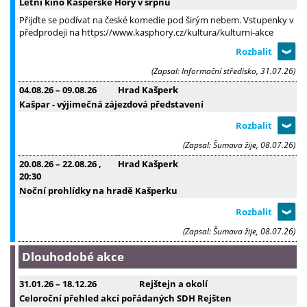
Letní kino Kašperské Hory v srpnu
Přijďte se podívat na české komedie pod širým nebem. Vstupenky v
předprodeji na https://www.kasphory.cz/kultura/kulturni-akce
(Zapsal: Informační středisko, 31.07.26)
04.08.26
–
09.08.26
Hrad Kašperk
Kašpar - výjimečná zájezdová představení
(Zapsal: Šumava žije, 08.07.26)
20.08.26
–
22.08.26
,
Hrad Kašperk
20:30
Noční prohlídky na hradě Kašperku
(Zapsal: Šumava žije, 08.07.26)
Dlouhodobé akce
31.01.26
–
18.12.26
Rejštejn a okolí
Celoroční přehled akcí pořádaných SDH Rejšten