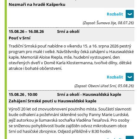
Nezmaři na hradě Kašperku
(Zapsal: Šumava žije, 08.07.26)
15.08.26
–
16.08.26
Srní a okolí
Pouť v Srní
Tradiční Srnská pouť nabídne o víkendu 15. a 16. srpna 2026 pestrý
program pro malé i velké. Návštěvníky čeká zahájení u Hauswaldské
kaple, Memoriál Aloise Riepla, mše, hudební vystoupení, den
otevřených dveří v Domě Karla Klostermanna, tvořivé dílny, dětské
atrakce i bohaté občerstvení.
(Zapsal: Obecní úřad Srní, 05.08.26)
15.08.26
, 10:00
Srní a okolí - Hauswaldská kaple
Zahájení Srnské pouti u Hauswaldské kaple
Výročí 20 let od znovuobnovení poutního místa. Součástí slavnosti
bude odhalení a požehnání skleněné sochy Panny Marie Lurdské,
jejíž autorkou je šumavská sochařka Vladěna Tesařová. Pro osoby
se sníženou pohyblivostí bude zajištěn odvoz mikrobusem obce
Srní od hasičské zbrojnice. Odjezd přibližně v 8:30 hodin.