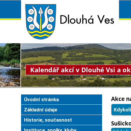
Kalendář akcí v Dlouhé Vsi a ok
Akce na
Úvodní stránka
Kdykol
Základní údaje
Historie, současnost
Sušick
Instituce, spolky, kluby