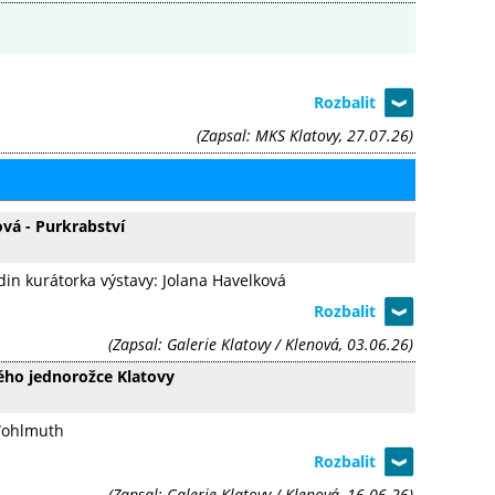
(Zapsal: MKS Klatovy, 27.07.26)
ová - Purkrabství
odin kurátorka výstavy: Jolana Havelková
(Zapsal: Galerie Klatovy / Klenová, 03.06.26)
ílého jednorožce Klatovy
 Wohlmuth
(Zapsal: Galerie Klatovy / Klenová, 16.06.26)