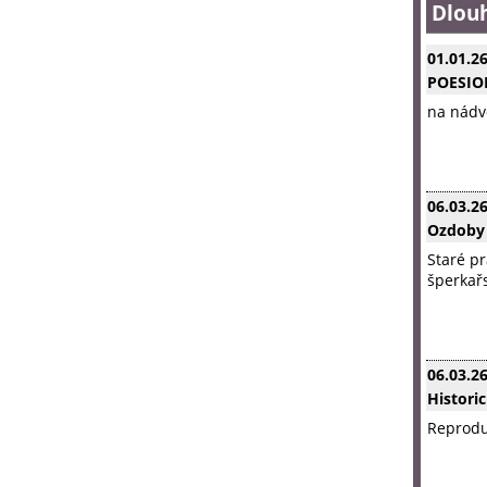
Dlou
01.01.2
POESI
na nádvo
06.03.2
Ozdoby
Staré pr
šperkařs
06.03.2
Histori
Reprodu