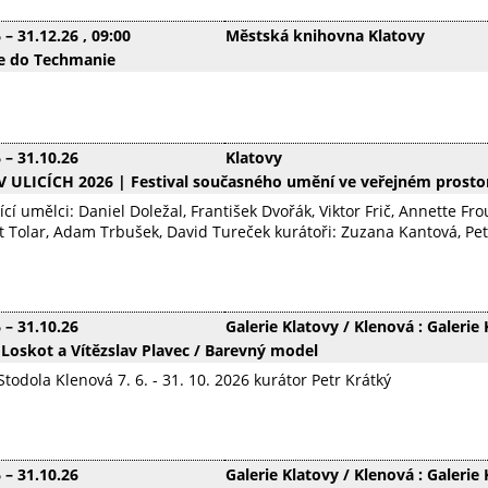
6
–
31.12.26
, 09:00
Městská knihovna Klatovy
se do Techmanie
6
–
31.10.26
Klatovy
 ULICÍCH 2026 | Festival současného umění ve veřejném prosto
ící umělci: Daniel Doležal, František Dvořák, Viktor Frič, Annette F
 Tolar, Adam Trbušek, David Tureček kurátoři: Zuzana Kantová, Pet
6
–
31.10.26
Galerie Klatovy / Klenová : Galerie
 Loskot a Vítězslav Plavec / Barevný model
Stodola Klenová 7. 6. - 31. 10. 2026 kurátor Petr Krátký
6
–
31.10.26
Galerie Klatovy / Klenová : Galeri