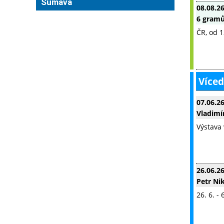
Šumava
08.08.2
6 gram
ČR, od 1
Víced
07.06.2
Vladimír
Výstava 
26.06.2
Petr Nik
26. 6. -