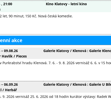
6
, 21:00
Kino Klatovy - letní kino
ů
2 let, 90 minut, 150 Kč. Nová česká komedie.
enní akce
6
–
09.08.26
Galerie Klatovy / Klenová : Galerie Klen
 Havlík / Pieces
v Purkrabství hradu Klenová. 7. 6. - 9. 8. 2026 vernisáž 6. 6. v 15 h
6
–
06.09.26
Galerie Klatovy / Klenová : Galerie U B
l / Herbář
 6. 9. 2026 vernisáž 25. 6. 2026 od 18 hodin kurátor výstavy: Radek