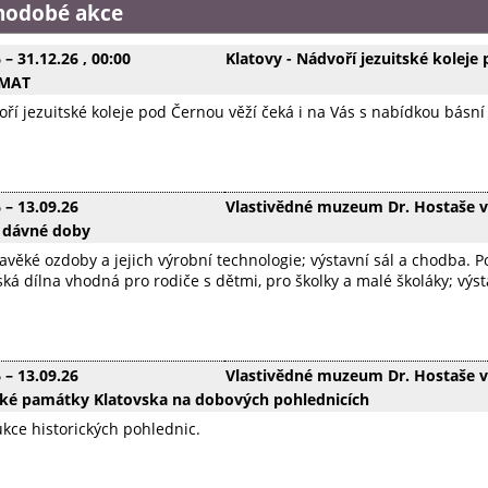
hodobé akce
6
–
31.12.26
, 00:00
Klatovy - Nádvoří jezuitské koleje
OMAT
ří jezuitské koleje pod Černou věží čeká i na Vás s nabídkou básn
6
–
13.09.26
Vlastivědné muzeum Dr. Hostaše v
 dávné doby
avěké ozdoby a jejich výrobní technologie; výstavní sál a chodba. 
ká dílna vhodná pro rodiče s dětmi, pro školky a malé školáky; výs
6
–
13.09.26
Vlastivědné muzeum Dr. Hostaše v
cké památky Klatovska na dobových pohlednicích
kce historických pohlednic.