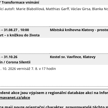
 / Transformace vnímání
ící autoři: Marie Blabolilová, Matthias Garff, Václav Girsa, Blanka
6
–
31.08.27
, 10:00
Městská knihovna Klatovy - prost
rt – s knížkou do života
6
–
31.10.26
Kostel sv. Vavřince, Klatovy
ín / Corona Silentii
31. 10. 2026 vernisáž 7. 8. v 17 hodin
edené akce jsou výpisem z regionální databáze akcí na In
avanet.cz/akce
e mají pouze orientační charakter, provozovatelé těchto st