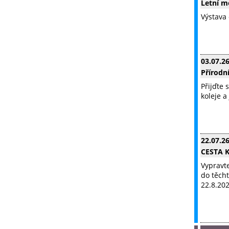
Letní m
Výstava
03.07.2
Přírodn
Přijďte
koleje a
22.07.2
CESTA 
Vypravt
do těcht
22.8.202