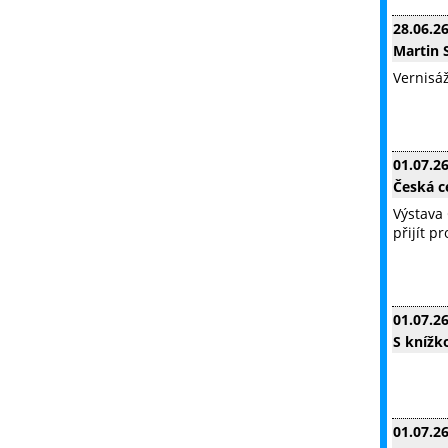
28.06.2
Martin S
Vernisáž
01.07.2
Česká c
Výstava 
přijít p
01.07.2
S knížk
01.07.2