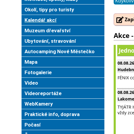
Kdykoliv
Okolí, tipy pro turisty
Zapi
Kalendář akcí
Muzeum dřevařství
Akce -
Ubytování, stravování
Jedno
Autocamping Nové Městečko
Mapa
08.08.2
Hudební
Fotogalerie
FÉNIX co
Video
08.08.2
Videoreportáže
Lakomec
WebKamery
TYJÁTR 
vždy zce
Praktické info, doprava
Počasí