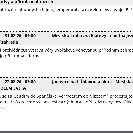
otivy a příroda v obrazech
 obrazů malovaných olejem, temperami a akvarelem. Vystavuje Eliš
6
–
31.08.26
, 09:00
Městská knihovna Klatovy - chodba jezu
í zahrada
 si prohlédnout výstavu Věry Dvořákové věnovanou přírodním zahra
 je přístupná zdarma.
6
–
22.08.26
, 09:00
Janovice nad Úhlavou a okolí - Městsk
KOLEM SVĚTA
e se za Gaudím do Španělska, Vermeerem do Nizozemí, procestujte M
o míst vás zavede výstava výtvarných prací dětí z Masarykovy základ
6.