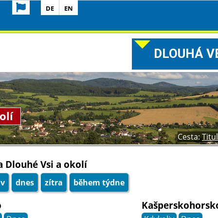
DE
EN
DLOUHÁ VE
olí
Cesta:
Titu
 Dlouhé Vsi a okolí
iv
dnes
zítra
během týdne
o
Kašperskohorsk