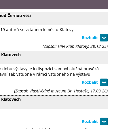
 pod Černou věží
í 19 autorů se vztahem k městu Klatovy:
(Zapsal: HiFï Klub Klatovy, 28.12.25)
 Klatovech
Po dobu výstavy je k dispozici samoobslužná pravěká
tavní sál; vstupné v rámci vstupného na výstavu.
(Zapsal: Vlastivědné muzeum Dr. Hostaše, 17.03.26)
 Klatovech