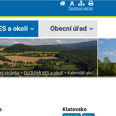
Textová verze
S a okolí
Obecní úřad
lní stránka
>
DLOUHÁ VES a okolí
>
Kalendář akcí
o
Klatovsko