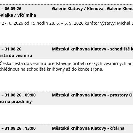
6
–
06.09.26
Galerie Klatovy / Klenová : Galerie Kle
alajka / Vlčí mlha
 27. 6. 2026 od 15 hodin 28. 6. – 6. 9. 2026 kurátor výstavy: Michal 
6
–
31.08.26
Městská knihovna Klatovy - schodiště 
esta do vesmíru
Česká cesta do vesmíru představuje příběh českých vesmírných ambi
rohlédnout na schodiště knihovny až do konce srpna.
6
–
31.08.26
, 09:00
Městská knihovna Klatovy - prostory 
ou na prázdniny
6
–
31.08.26
, 13:00
Městská knihovna Klatovy - čítárna