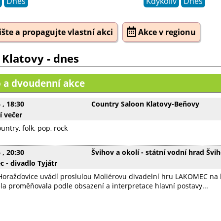
Dnes
Kdykoliv
Dnes
šte a propagujte vlastní akci
Akce v regionu
 Klatovy - dnes
 a dvoudenní akce
6
, 18:30
Country Saloon Klatovy-Beňovy
 večer
untry, folk, pop, rock
6
, 20:30
Švihov a okolí - státní vodní hrad Švi
 - divadlo Tyjátr
Horažďovice uvádí proslulou Moliérovu divadelní hru LAKOMEC na hr
la proměňovala podle obsazení a interpretace hlavní postavy...