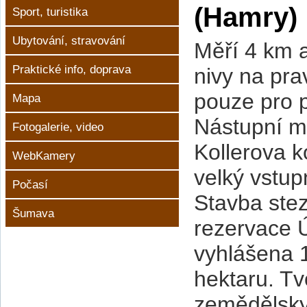
(Hamry)
Sport, turistika
Ubytování, stravování
Měří 4 km a
Praktické info, doprava
nivy na pr
pouze pro p
Mapa
Nástupní mí
Fotogalerie, video
Kollerova k
WebKamery
velký vstup
Počasí
Stavba stez
Šumava
rezervace 
vyhlášena 
hektaru. Tv
zemědělsky