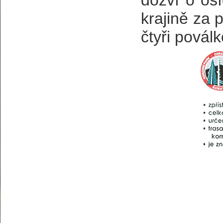
dozví o os
krajině za 
čtyři povál