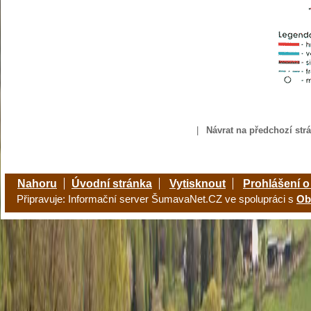
|
Návrat na předchozí str
Nahoru
Úvodní stránka
Vytisknout
Prohlášení o
Připravuje: Informační server ŠumavaNet.CZ ve spolupráci s
Ob