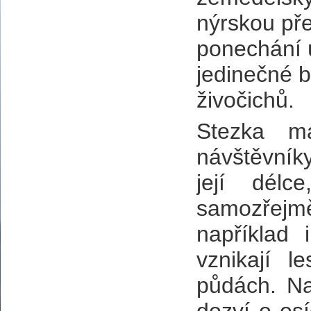
nýrskou př
ponechání 
jedinečné b
živočichů.
Stezka m
návštěvník
její délc
samozřejm
například
vznikají 
půdách. Na