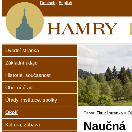
Deutsch
English
•
Úvodní stránka
Základní údaje
Historie, současnost
Obecní úřad
Úřady, instituce, spolky
Okolí
Cesta:
Titulní stránka
>
Ok
Naučná 
Kultura, zábava