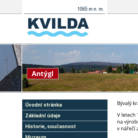
Antýgl
Bývalý kr
Úvodní stránka
V letech 
Základní údaje
na výrobu
Historie, současnost
v nářečí 
Muzeum