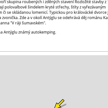
oří skupina roubených i zděných stavení Rozložité stavby z 
ají polovalbové šindelem kryté střechy, štíty z vyřezávaným
 či se skládanou lomenicí. Typickou pro královácké dvorce 
a zvonička. Zde a v okolí Antýglu se odehrává děj románu Ka
anna "V ráji šumavském".
na Antýglu známý autokemping.