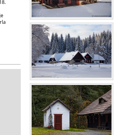
18.
je
rla