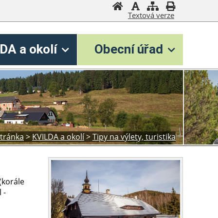
Textová verze
DA a okolí
Obecní úřad
stránka
>
KVILDA a okolí
>
Tipy na výlety, turistika
(korále
 -