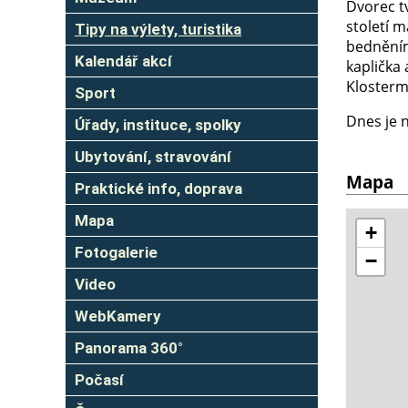
Dvorec tv
století m
Tipy na výlety, turistika
bedněním
Kalendář akcí
kaplička 
Klosterm
Sport
Dnes je 
Úřady, instituce, spolky
Ubytování, stravování
Mapa
Praktické info, doprava
Mapa
Fotogalerie
Video
WebKamery
Panorama 360°
Počasí