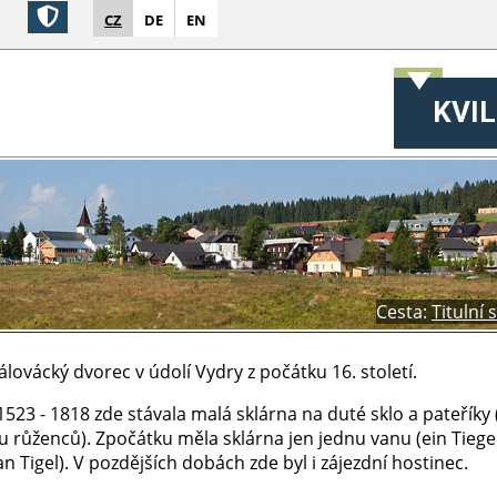
CZ
DE
EN
KVIL
Cesta:
Titulní 
álovácký dvorec v údolí Vydry z počátku 16. století.
1523 - 1818 zde stávala malá sklárna na duté sklo a pateříky 
 růženců). Zpočátku měla sklárna jen jednu vanu (ein Tiegel
an Tigel). V pozdějších dobách zde byl i zájezdní hostinec.