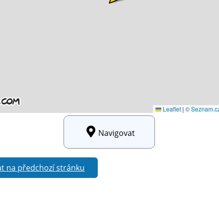
Navigovat
t na předchozí stránku