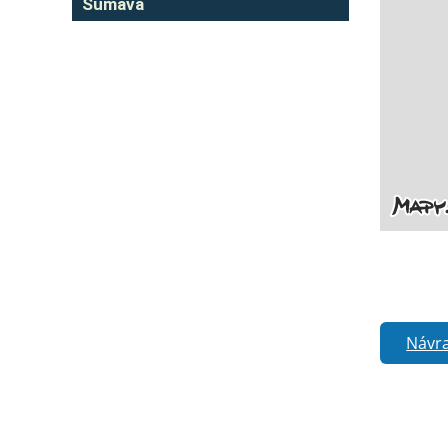
Šumava
Návra