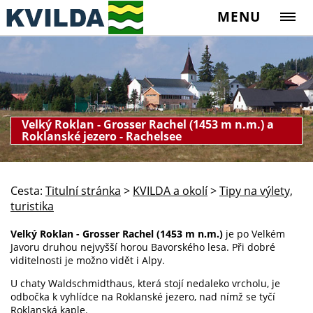
MENU
Velký Roklan - Grosser Rachel (1453 m n.m.) a
Roklanské jezero - Rachelsee
Cesta:
Titulní stránka
>
KVILDA a okolí
>
Tipy na výlety,
turistika
Velký Roklan - Grosser Rachel (1453 m n.m.)
je po Velkém
Javoru druhou nejvyšší horou Bavorského lesa. Při dobré
viditelnosti je možno vidět i Alpy.
U chaty Waldschmidthaus, která stojí nedaleko vrcholu, je
odbočka k vyhlídce na Roklanské jezero, nad nímž se tyčí
Roklanská kaple.