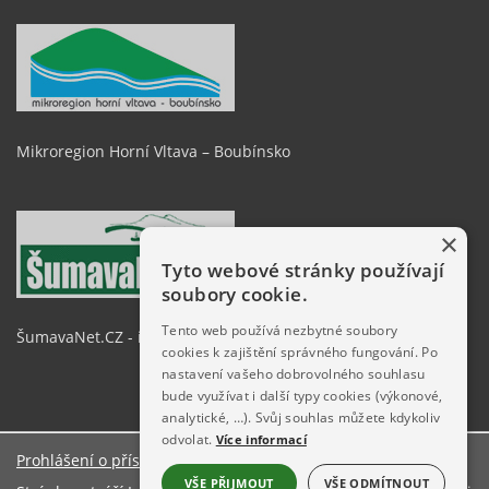
Mikroregion Horní Vltava – Boubínsko
×
Tyto webové stránky používají
soubory cookie.
Tento web používá nezbytné soubory
ŠumavaNet.CZ - informace o regionu
cookies k zajištění správného fungování. Po
nastavení vašeho dobrovolného souhlasu
bude využívat i další typy cookies (výkonové,
analytické, …). Svůj souhlas můžete kdykoliv
odvolat.
Více informací
Prohlášení o přístupnosti
O stránkách
VŠE PŘIJMOUT
VŠE ODMÍTNOUT