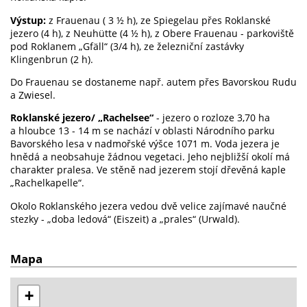
Výstup:
z Frauenau ( 3 ½ h), ze Spiegelau přes Roklanské
jezero (4 h), z Neuhütte (4 ½ h), z Obere Frauenau - parkoviště
pod Roklanem „Gfäll“ (3/4 h), ze železniční zastávky
Klingenbrun (2 h).
Do Frauenau se dostaneme např. autem přes Bavorskou Rudu
a Zwiesel.
Roklanské jezero/ „Rachelsee“
- jezero o rozloze 3,70 ha
a hloubce 13 - 14 m se nachází v oblasti Národního parku
Bavorského lesa v nadmořské výšce 1071 m. Voda jezera je
hnědá a neobsahuje žádnou vegetaci. Jeho nejbližší okolí má
charakter pralesa. Ve stěně nad jezerem stojí dřevěná kaple
„Rachelkapelle“.
Okolo Roklanského jezera vedou dvě velice zajímavé naučné
stezky - „doba ledová“ (Eiszeit) a „prales“ (Urwald).
Mapa