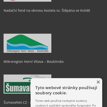
Nadační fond na obnovu kostela sv. Štěpána ve Kvildě
Mikroregion Horní Vltava – Boubínsko
×
Tyto webové stránky používají
soubory cookie.
Tento web používá nezbytné soubory
ŠumavaNet.CZ - informace o regionu
cookies k zajištění správného fungování. Po