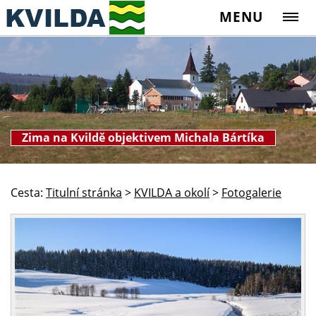
MENU
Zima na Kvildě objektivem Michala Bártíka
Cesta:
Titulní stránka
>
KVILDA a okolí
>
Fotogalerie