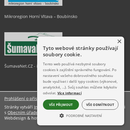
Mikroregion Horní Vltava – Boubínsko
×
Tyto webové stránky používají
soubory cookie.
Tento web používá nezbytné soubory
ŠumavaNet.CZ - informace o regionu
cookies k zajištění správného fungování. Po
nastavení vašeho dobrovolného souhlasu
bude využívat i další typy cookies (výkonové,
analytické, …). Svůj souhlas můžete kdykoliv
odvolat.
Více informací
Prohlášení o přístupnosti
O stránkách
VŠE PŘIJMOUT
VŠE ODMÍTNOUT
Stránky vytváří
Informační server ŠumavaNet.CZ
ve spolupráci
s
Obecním úřadem Kvilda
PODROBNÉ NASTAVENÍ
Webdesign & hosting:
ŠumavaNet.CZ
NEZBYTNĚ NUTNÉ SOUBORY