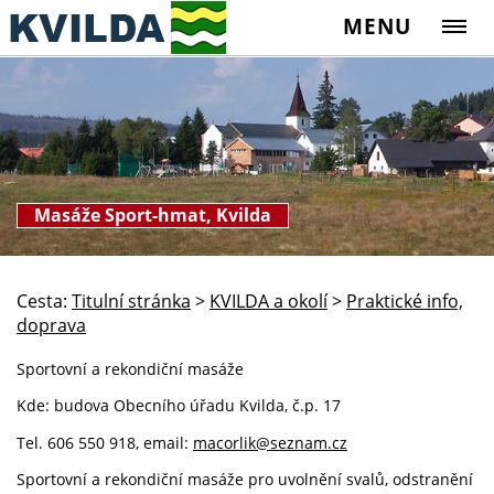
MENU
Masáže Sport-hmat, Kvilda
Cesta:
Titulní stránka
>
KVILDA a okolí
>
Praktické info,
doprava
Sportovní a rekondiční masáže
Kde: budova Obecního úřadu Kvilda, č.p. 17
Tel. 606 550 918, email:
macorlik@seznam.cz
Sportovní a rekondiční masáže pro uvolnění svalů, odstranění