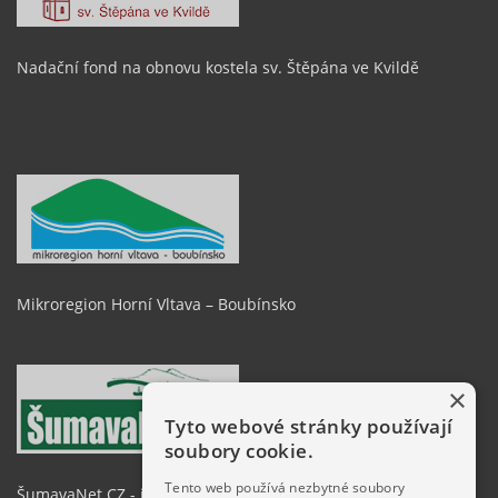
Nadační fond na obnovu kostela sv. Štěpána ve Kvildě
Mikroregion Horní Vltava – Boubínsko
×
Tyto webové stránky používají
soubory cookie.
Tento web používá nezbytné soubory
ŠumavaNet.CZ - informace o regionu