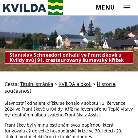
MENU
Stanislav Schneedorf odhalil ve Františkově u
Kvildy svůj 91. zrestaurovaný šumavský křížek
Cesta:
Titulní stránka
>
KVILDA a okolí
>
Historie,
současnost
Slavnostní odhalení křížku se konalo v sobotu 13. července
2024 ve Františkově u Kvildy. Kříž na levém břehu Teplé Vltavy
byl doplněn malbou svatého Františka z Assisi.
Františkov byl v minulosti znám svou papírnou, která
fungovala až do velké hospodářské krize ve 30. letech 20.
století. Vodní elektrárna je funkční dodnes.