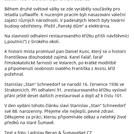
Během druhé světové války se zde vyráběly součástky pro
letadla Luftwaffe. K nuceným pracím byli nasazováni váleční
zajatci různých národností. V padesátých letech byly tovární
budovy odstřeleny. Přežil „Panský dům“ a elektrárna.
Na slavností odhalení restaurovaného křížku přišli návštěvníci
(„poutníci“) z širokého okolí.
K historii místa promluvil pan Daniel Kunc, který se o historii
Františkova dlouhodobě zajímá. Karel Falář, farář
římskokatolické farnosti ve Volarech, po krátké modlitbě
a připomenutí osobnosti svatého Františka z Assisi, kříž
požehnal.
Stanislav „Stan“ Schneedorf se narodil 16. července 1936 ve
Strakonicích. Při odhalení 91. zrestaurovaného křížku vyslovil
přání ještě deset dalších zrestaurovat a dojít až k číslu 101.
V den vydání tohoto článku slaví Stanislav „Stan“ Schneedorf
své 88. narozeniny. Přejeme vše nejlepší, pevné zdraví.
Děkujeme za práci, kterou připomínáte odkaz a nelehký život
předků na staré Šumavě.
Text a foto: Ladislav Beran & ŠumavaNet.CZ