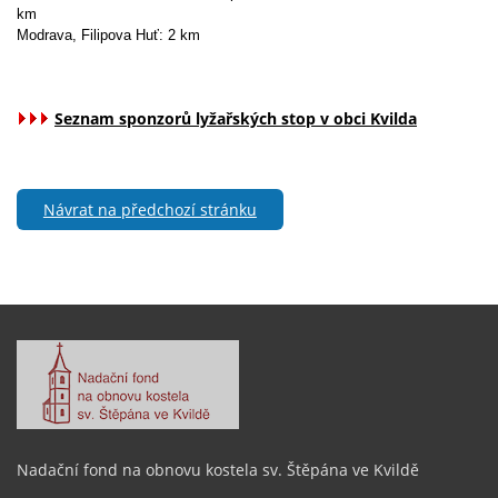
km
Modrava, Filipova Huť: 2 km
Seznam sponzorů lyžařských stop v obci Kvilda
Návrat na předchozí stránku
Nadační fond na obnovu kostela sv. Štěpána ve Kvildě