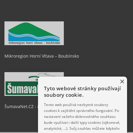
Mikroregion Horní Vltava – Boubínsko
×
Tyto webové stránky používají
soubory cookie.
Tento web používá nezbytné soubory
ŠumavaNet.CZ - informace o regionu
cookies k zajištění správného fungování. Po
nastavení vašeho dobrovolného souhlasu
bude využívat i další typy cookies (výkonové,
analytické, …). Svůj souhlas můžete kdykoliv