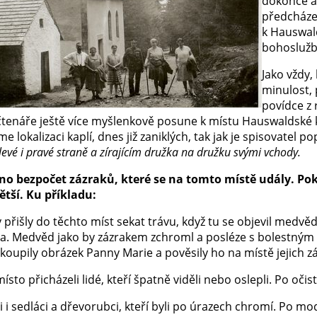
dokonce až
předcházel
k Hauswald
bohoslužby
Jako vždy
minulost,
povídce z
 čtenáře ještě více myšlenkově posune k místu Hauswaldské k
íme lokalizaci kaplí, dnes již zaniklých, tak jak je spisovatel po
 levé i pravé straně a zírajícím družka na družku svými vchody.
no bezpočet zázraků, které se na tomto místě udály. Po
ětší. Ku příkladu:
 přišly do těchto míst sekat trávu, když tu se objevil medvěd
la. Medvěd jako by zázrakem zchroml a posléze s bolestným 
koupily obrázek Panny Marie a pověsily ho na místě jejich z
ísto přicházeli lidé, kteří špatně viděli nebo oslepli. Po oči
i i sedláci a dřevorubci, kteří byli po úrazech chromí. Po mo