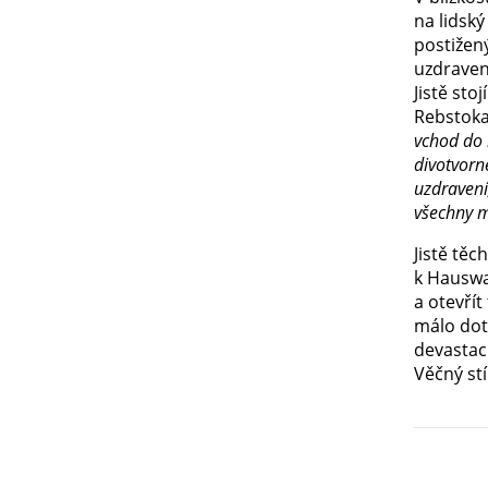
na lidsk
postižen
uzdraven
Jistě sto
Rebstoka 
vchod do 
divotvorn
uzdravení,
všechny m
Jistě těc
k Hauswa
a otevřít
málo dot
devastaci
Věčný stí