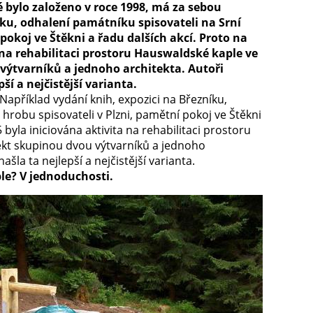
 bylo založeno v roce 1998, má za sebou
íku, odhalení památníku spisovateli na Srní
okoj ve Štěkni a řadu dalších akcí. Proto na
 na rehabilitaci prostoru Hauswaldské kaple ve
výtvarníků a jednoho architekta. Autoři
ší a nejčistější varianta.
 Například vydání knih, expozici na Březníku,
hrobu spisovateli v Plzni, pamětní pokoj ve Štěkni
byla iniciována aktivita na rehabilitaci prostoru
ekt skupinou dvou výtvarníků a jednoho
šla ta nejlepší a nejčistější varianta.
le? V jednoduchosti.