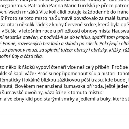
ý organizmus. Patronka Panna Marie Lurdská je přece patronk
ých, všech mrzáků.Víte kolik lidí putuje každodenně do fra
í? Proto se toto místo na Šumavě považovalo za malé šuma
jí za citaci několik řádek z knihy Červené srdce, která byla 
v Sušici v letošním roce u příležitosti obnovy místa Hauswa
ní neustále otevřen, a podíváš-li se do vnitřku, spatříš tam pr
é Panně, rozvěšených bez ladu a skladu po zdech. Pokrývají i ol
 za pomoc v nouzi, za splnění tužeb: obrazy i obrázky, křížky, růž
ožné údy a části těla.
hto několik řádků vypoví čtenáři více než celý příběh. Proč s
ldské kapli váže? Proč si nepřipomenout sílu a historii to
 tématicky i lokálně blízkou zážitkovou pěší trasu, kde bude j
knutá, člověkem nenarušená šumavská příroda. Ještě jeden c
 šumavské divočiny, vázající se k tomuto místu:
n a velebný klid pod starými smrky a jedlemi a buky, které stá