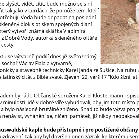
 slyšet, vidět, cítit, bude možno se s ní
it tak jako v Lurdách, že pomůže těm, kteří
třebují. Voda bude dopadat na poslední
skleněný blok s otiskem spojených dlaní
který vytvoří známá sklářka Vladimíra
 z Dobré Vody, autorka skleněného oltáře
 cesty.
tu se výtvarně podílí dnes již světoznámý
 sochař Václav Fiala a výtvarně,
tonicky a stavebně technicky Karel Janda ze Sušice. Na rub
a latinský citát z Bible svaté, Zjevení 22, verš 17 "Kdo žízní,
ladem by rádo Občanské sdružení Karel Klostermann - spis
v minulosti lidé v dobré víře vybudovali, aby jim toto místo
e a bylo následně brutálně zničeno. Snad to bude výzva pro g
 nenávist, vyhánění se, ničení památek, již nikdy neopakova
uswaldské kaple bude přístupné i pro postižené občany při
 uzdravení, tak aby byl dovršen onen zázrak, ke kterému sem 