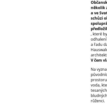
Občanské
několik 
a ve Sva
schůzi o
spoluprá
předloži
, které b
odhalení
a řadu da
Hauswald
architekt
V čem vl
Na vyzna
původníc
prostoru
voda, kte
tesaných
bludných
růženci.