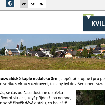
CZ
DE
EN
KVIL
auswaldské kaple nedaleko Srní
je opět přístupné i pro pos
m vozíku s vírou v uzdravení, tak aby byl dovršen onen zázra
nás, se čas od času dostane do těžko
 životní situace, když přijde třeba nemoc,
m sobě člověk dává otázku, co ho ještě