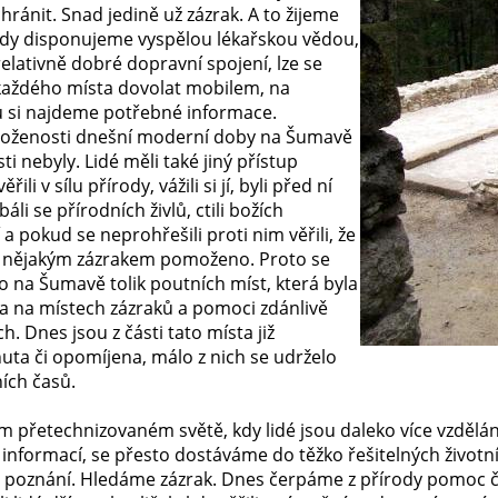
ránit. Snad jedině už zázrak. A to žijeme
kdy disponujeme vyspělou lékařskou vědou,
relativně dobré dopravní spojení, lze se
každého místa dovolat mobilem, na
u si najdeme potřebné informace.
oženosti dnešní moderní doby na Šumavě
ti nebyly. Lidé měli také jiný přístup
věřili v sílu přírody, vážili si jí, byli před ní
báli se přírodních živlů, ctili božích
 a pokud se neprohřešili proti nim věřili, že
 nějakým zázrakem pomoženo. Proto se
o na Šumavě tolik poutních míst, která byla
 na místech zázraků a pomoci zdánlivě
h. Dnes jsou z části tato místa již
ta či opomíjena, málo z nich se udrželo
ích časů.
 přetechnizovaném světě, kdy lidé jsou daleko více vzděláni
 informací, se přesto dostáváme do těžko řešitelných živo
 poznání. Hledáme zázrak. Dnes čerpáme z přírody pomoc či 