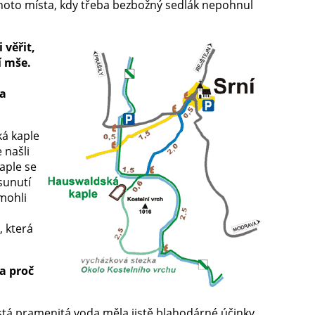
ohoto místa, kdy třeba bezbožný sedlák nepohnul
 věřit,
í mše.
la
ká kaple
 našli
kaple se
dsunutí
emohli
, která
 a proč
čistá pramenitá voda měla jistě blahodárné účinky