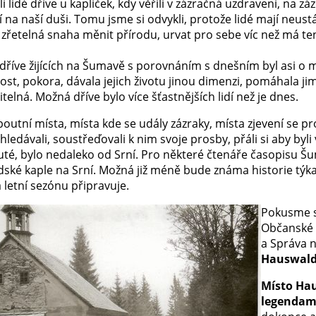
i lidé dříve u kapliček, kdy věřili v zázračná uzdravení, na z
na naší duši. Tomu jsme si odvykli, protože lidé mají neustál
e zřetelná snaha měnit přírodu, urvat pro sebe víc než má te
í dříve žijících na Šumavě s porovnáním s dnešním byl asi o mn
t, pokora, dávala jejich životu jinou dimenzi, pomáhala jim
itelná. Možná dříve bylo více šťastnějších lidí než je dnes.
poutní místa, místa kde se udály zázraky, místa zjevení se pr
yhledávali, soustřeďovali k nim svoje prosby, přáli si aby byl
é, bylo nedaleko od Srní. Pro některé čtenáře časopisu Šu
ké kaple na Srní. Možná již méně bude známa historie týkají
 letní sezónu připravuje.
Pokusme s
Občanské 
a Správa 
Hauswald
Místo Ha
legendam