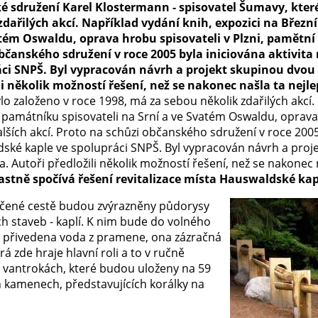
 sdružení Karel Klostermann - spisovatel Šumavy, které
zdařilých akcí. Například vydání knih, expozici na Březn
tém Oswaldu, oprava hrobu spisovateli v Plzni, pamětní p
bčanského sdružení v roce 2005 byla iniciována aktivita
ci SNPŠ. Byl vypracován návrh a projekt skupinou dvou 
li několik možností řešení, než se nakonec našla ta nejlep
ylo založeno v roce 1998, má za sebou několik zdařilých akcí.
 památníku spisovateli na Srní a ve Svatém Oswaldu, oprava 
lších akcí. Proto na schůzi občanského sdružení v roce 2005 
ské kaple ve spolupráci SNPŠ. Byl vypracován návrh a proj
a. Autoři předložili několik možností řešení, než se nakonec na
astně spočívá řešení revitalizace místa Hauswaldské kap
čené cestě budou zvýrazněny půdorysy
h staveb - kaplí. K nim bude do volného
 přivedena voda z pramene, ona zázračná
rá zde hraje hlavní roli a to v ručně
 vantrokách, které budou uloženy na 59
 kamenech, představujících korálky na