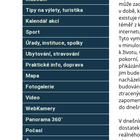
může zach
Tipy na výlety, turistika
v době, 
existuje 
Kalendář akcí
téměř z 
internet
Sport
Tyto vym
Úřady, instituce, spolky
v minulos
k životu, 
Ubytování, stravování
pokorní, 
Praktické info, doprava
přikázání
jim bude
Mapa
nacházel
budována
Fotogalerie
ztracenýc
Video
zapomenu
do dnešn
WebKamery
Panorama 360°
V dnešním
dostatek
Počasí
reálného