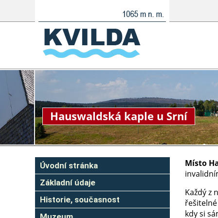
Hauswaldská kaple u Srní
Místo H
Úvodní stránka
invalidní
Základní údaje
Každý z 
Historie, současnost
řešitelné
kdy si sá
Muzeum