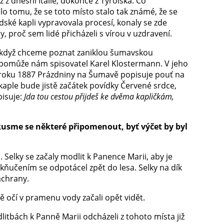
 z dnešní Itálie, dokonce z Tyrolska. Co
o tomu, že se toto místo stalo tak známé, že se
ské kapli vypravovala procesí, konaly se zde
, proč sem lidé přicházeli s vírou v uzdravení.
, když chceme poznat zaniklou šumavskou
 pomůže nám spisovatel Karel Klostermann. V jeho
 roku 1887 Prázdniny na Šumavě popisuje pouť na
aple bude jistě začátek povídky Červené srdce,
pisuje:
Jda tou cestou přijdeš ke dvěma kapličkám,
kusme se některé připomenout, byť výčet by byl
. Selky se začaly modlit k Panence Marii, aby je
kňučením se odpotácel zpět do lesa. Selky na dík
áchrany.
stě očí v pramenu vody začali opět vidět.
dlitbách k Panně Marii odcházeli z tohoto místa již