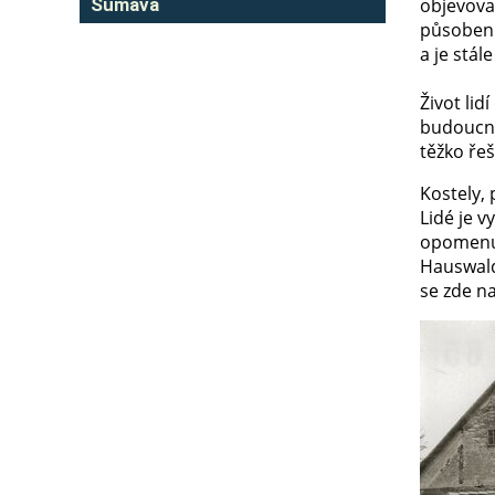
Šumava
objevoval
působení 
a je stál
Život lid
budoucnos
těžko řeš
Kostely, 
Lidé je v
opomenut
Hauswalds
se zde na