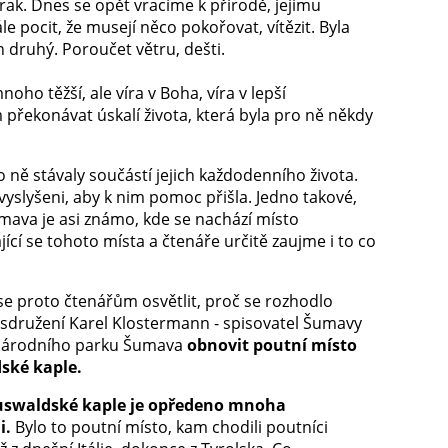
ázrak. Dnes se opět vracíme k přírodě, jejímu
e pocit, že musejí něco pokořovat, vítězit. Byla
n druhý. Poroučet větru, dešti.
oho těžší, ale víra v Boha, víra v lepší
 překonávat úskalí života, která byla pro ně někdy
o ně stávaly součástí jejich každodenního života.
i vyslyšeni, aby k nim pomoc přišla. Jedno takové,
mava je asi známo, kde se nachází místo
cí se tohoto místa a čtenáře určitě zaujme i to co
e proto čtenářům osvětlit, proč se rozhodlo
sdružení Karel Klostermann - spisovatel Šumavy
národního parku Šumava
obnovit poutní místo
ské kaple.
uswaldské kaple je opředeno mnoha
i.
Bylo to poutní místo, kam chodili poutníci