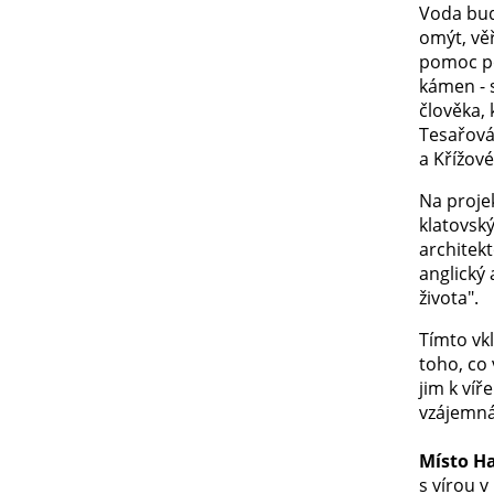
Voda bude
omýt, věř
pomoc po
kámen - 
člověka, 
Tesařová
a Křížové
Na projek
klatovský
architek
anglický 
života".
Tímto vk
toho, co 
jim k víř
vzájemná
Místo Ha
s vírou v