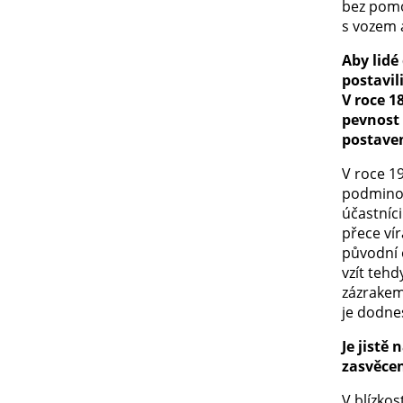
bez pomo
s vozem 
Aby lidé
postavil
V roce 1
pevnost 
postaven
V roce 1
podminov
účastníci
přece vír
původní o
vzít tehd
zázrakem
je dodnes
Je jistě
zasvěcen
V blízkos