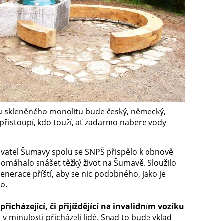
u u skleněného monolitu bude český, německý,
 ať přistoupí, kdo touží, ať zadarmo nabere vody
ovatel Šumavy spolu se SNPŠ přispělo k obnově
 pomáhalo snášet těžký život na Šumavě. Sloužilo
enerace příští, aby se nic podobného, jako je
lo.
cházející, či přijíždějící na invalidním vozíku
v minulosti přicházeli lidé. Snad to bude vklad