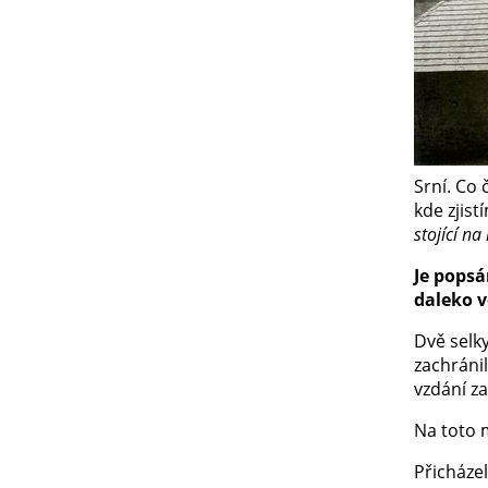
Srní. Co
kde zjist
stojící na
Je popsá
daleko v
Dvě selky
zachráni
vzdání za
Na toto m
Přicházel