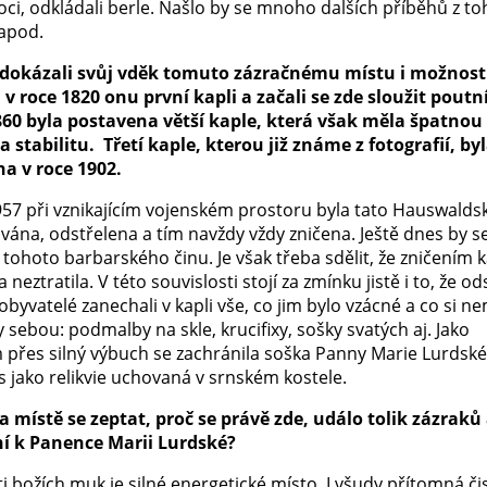
ci, odkládali berle. Našlo by se mnoho dalších příběhů z t
apod.
 dokázali svůj vděk tomuto zázračnému místu i možnosti
i v roce 1820 onu první kapli a začali se zde sloužit poutn
860 byla postavena větší kaple, která však měla špatnou
a stabilitu.
Třetí kaple, kterou již známe z fotografií, by
a v roce 1902.
957 při vznikajícím vojenském prostoru byla tato Hauswalds
ána, odstřelena a tím navždy vždy zničena. Ještě dnes by se
 tohoto barbarského činu. Je však třeba sdělit, že zničením 
a neztratila. V této souvislosti stojí za zmínku jistě i to, že o
byvatelé zanechali v kapli vše, co jim bylo vzácné a co si n
y sebou: podmalby na skle, krucifixy, sošky svatých aj. Jako
 přes silný výbuch se zachránila soška Panny Marie Lurdské
 jako relikvie uchovaná v srnském kostele.
 na místě se zeptat, proč se právě zde, událo tolik zázraků
í k Panence Marii Lurdské?
ti božích muk je silné energetické místo. I všudy přítomná 