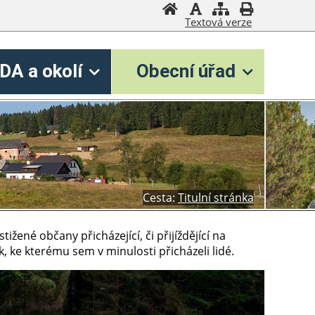
Textová verze
DA a okolí
Obecní úřad
Cesta:
Titulní stránka
tižené občany přicházející, či přijíždějící na
k, ke kterému sem v minulosti přicházeli lidé.