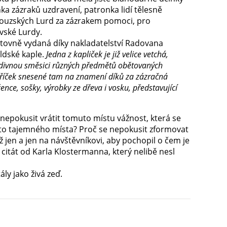
a zázraků uzdravení, patronka lidí tělesně
ncouzských Lurd za zázrakem pomoci, pro
vské Lurdy.
opětovně vydaná díky nakladatelství Radovana
ldské kaple.
Jedna z kapliček je již velice vetchá,
apodivnou směsici různých předmětů obětovaných
táříček snesené tam na znamení díků za zázračná
ence, sošky, výrobky ze dřeva i vosku, představující
e nepokusit vrátit tomuto místu vážnost, která se
hoto tajemného místa? Proč se nepokusit zformovat
iž jen a jen na návštěvníkovi, aby pochopil o čem je
itát od Karla Klostermanna, který nelibě nesl
ly jako živá zeď.