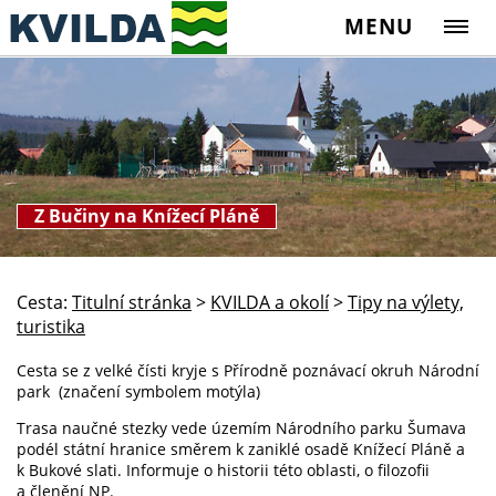
MENU
Z Bučiny na Knížecí Pláně
Cesta:
Titulní stránka
>
KVILDA a okolí
>
Tipy na výlety,
turistika
Cesta se z velké čísti kryje s Přírodně poznávací okruh Národní
park (značení symbolem motýla)
Trasa naučné stezky vede územím Národního parku Šumava
podél státní hranice směrem k zaniklé osadě Knížecí Pláně a
k Bukové slati. Informuje o historii této oblasti, o filozofii
a členění NP.