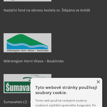
Nadační fond na obnovu kostela sv. Štěpána ve Kvildě
Mikroregion Horní Vltava – Boubínsko
×
Tyto webové stránky používají
soubory cookie.
Tento web používá nezbytné soubory
ŠumavaNet.CZ - informace o regionu
cookies k zajištění správného fungování. Po