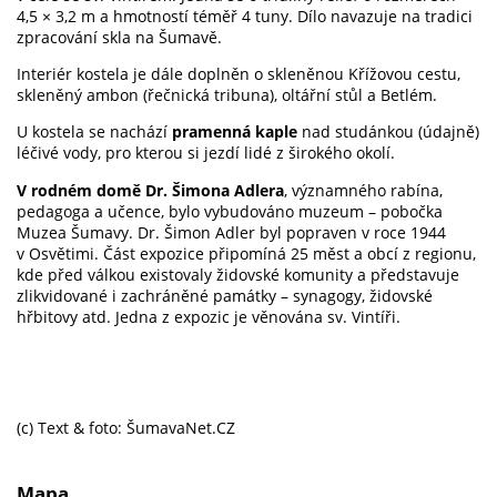
4,5 × 3,2 m a hmotností téměř 4 tuny. Dílo navazuje na tradici
zpracování skla na Šumavě.
Interiér kostela je dále doplněn o skleněnou Křížovou cestu,
skleněný ambon (řečnická tribuna), oltářní stůl a Betlém.
U kostela se nachází
pramenná kaple
nad studánkou (údajně)
léčivé vody, pro kterou si jezdí lidé z širokého okolí.
V rodném domě Dr. Šimona Adlera
, významného rabína,
pedagoga a učence, bylo vybudováno muzeum – pobočka
Muzea Šumavy. Dr. Šimon Adler byl popraven v roce 1944
v Osvětimi. Část expozice připomíná 25 měst a obcí z regionu,
kde před válkou existovaly židovské komunity a představuje
zlikvidované i zachráněné památky – synagogy, židovské
hřbitovy atd. Jedna z expozic je věnována sv. Vintíři.
(c) Text & foto: ŠumavaNet.CZ
Mapa