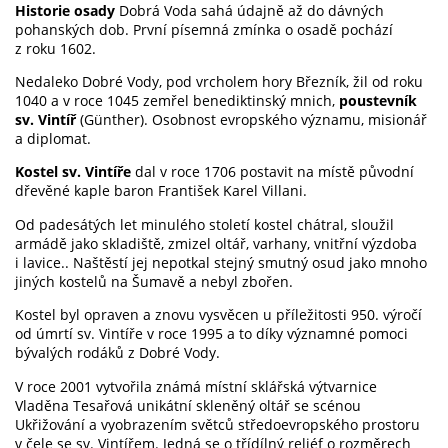
Historie osady
Dobrá Voda sahá údajně až do dávných
pohanských dob. První písemná zmínka o osadě pochází
z roku 1602.
Nedaleko Dobré Vody, pod vrcholem hory Březník, žil od roku
1040 a v roce 1045 zemřel benediktinský mnich,
poustevník
sv. Vintíř
(Günther). Osobnost evropského významu, misionář
a diplomat.
Kostel sv. Vintíře
dal v roce 1706 postavit na místě původní
dřevěné kaple baron František Karel Villani.
Od padesátých let minulého století kostel chátral, sloužil
armádě jako skladiště, zmizel oltář, varhany, vnitřní výzdoba
i lavice.. Naštěstí jej nepotkal stejný smutný osud jako mnoho
jiných kostelů na Šumavě a nebyl zbořen.
Kostel byl opraven a znovu vysvěcen u příležitosti 950. výročí
od úmrtí sv. Vintíře v roce 1995 a to díky významné pomoci
bývalých rodáků z Dobré Vody.
V roce 2001 vytvořila známá místní sklářská výtvarnice
Vladěna Tesařová unikátní skleněný oltář se scénou
Ukřižování a vyobrazením světců středoevropského prostoru
v čele se sv. Vintířem. Jedná se o třídílný reliéf o rozměrech