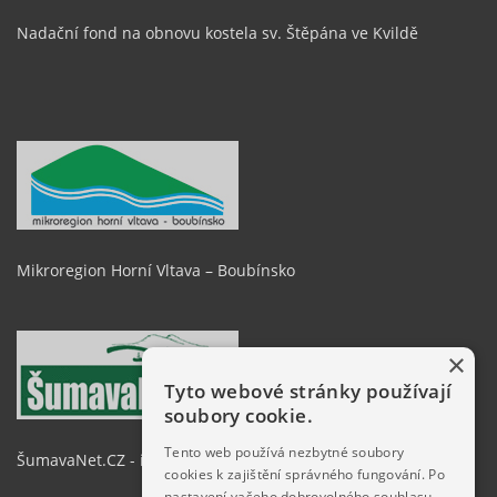
Nadační fond na obnovu kostela sv. Štěpána ve Kvildě
Mikroregion Horní Vltava – Boubínsko
×
Tyto webové stránky používají
soubory cookie.
Tento web používá nezbytné soubory
ŠumavaNet.CZ - informace o regionu
cookies k zajištění správného fungování. Po
nastavení vašeho dobrovolného souhlasu