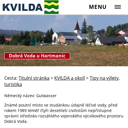
MENU
Dobrá Voda u Hartmanic
Cesta:
Titulní stránka
>
KVILDA a okolí
>
Tipy na výlety,
turistika
Německý název: Gutwasser
Známé poutní místo se studánkou údajně léčivé vody, před
rokem 1989 téměř čtyři desetiletí civilistům nepřístupné
správní středisko rozsáhlého vojenského výcvikového prostoru
Dobrá Voda.