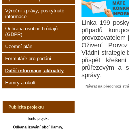
Výroční zprávy, poskytnuté
informace
Linka 199 posky
Ochrana osobních údajů
případů korupc
(GDPR)
provozovatelem 
Oživení. Provoz
Územní plán
Vládní strategie 
Formuláře pro podání
přispět křešen
průřezovým a s
Další informace, aktuality
správy.
Hamry a okolí
|
Návrat na předchozí str
Publicita projektu
Tento projekt
Odkanalizování obcí Hamry,