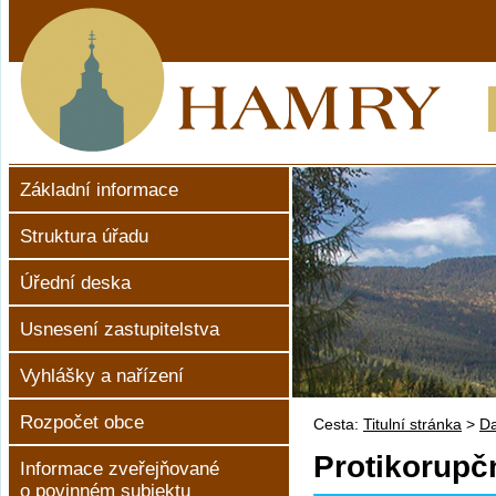
Základní informace
Struktura úřadu
Úřední deska
Usnesení zastupitelstva
Vyhlášky a nařízení
Rozpočet obce
Cesta:
Titulní stránka
>
Da
Protikorupčn
Informace zveřejňované
o povinném subjektu