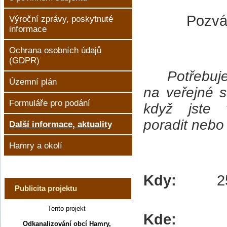
Pozvá
Výroční zprávy, poskytnuté
informace
Ochrana osobních údajů
(GDPR)
Potřebuje
Územní plán
na veřejné s
Formuláře pro podání
když jste 
poradit nebo
Další informace, aktuality
Hamry a okolí
Kdy:
2
Publicita projektu
Tento projekt
Kde
Odkanalizování obcí Hamry,