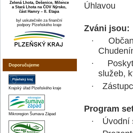
Zelená Lhota, Dešenice, Milence
Úhlavou
a Stará Lhota na ČOV Nýrsko,
část Hamry – II. Etapa
byl uskutečněn za finanční
podpory Plzeňského kraje
Zváni jsou:
Občan
·
Chudenín
Poskyt
·
Doporučujeme
služeb, k
Zástupc
·
Krajský úřad Plzeňského kraje
Program set
Mikroregion Šumava Západ
Úvodní 
·