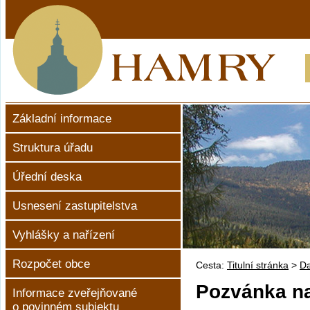
Základní informace
Struktura úřadu
Úřední deska
Usnesení zastupitelstva
Vyhlášky a nařízení
Rozpočet obce
Cesta:
Titulní stránka
>
Da
Pozvánka na
Informace zveřejňované
o povinném subjektu