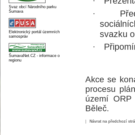
Prezent
·
Svaz obcí Národního parku
Pře
·
Šumava
sociáln
svazku o
Elektronický portál územních
samospráv
Připomí
·
ŠumavaNet.CZ - informace o
regionu
Akce se koná
procesu plán
území ORP P
Běleč.
|
Návrat na předchozí str