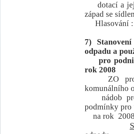
dotací a j
západ se sídl
Hlasování :
7)
Stanovení
odpadu a pou
pro podni
rok 2008
ZO pro
komunálního 
nádob pr
podmínky pro 
na rok
2008
S