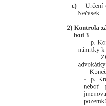
c)
Určení 
Nečásek
2) Kontrola zá
bod 3
– p. Ko
námitky k 
Z
advokátky 
Koneč
-
p. Kr
neboť 
jmenova
pozemk