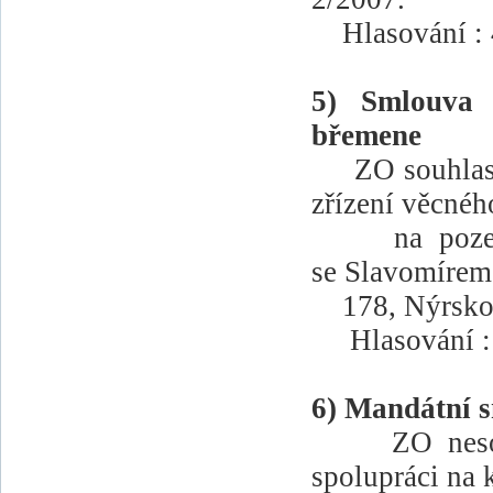
Hlasování : 
5) Smlouva 
břemene
ZO souhlas
zřízení věcné
na poz
se Slavomírem
178, Nýrsko
Hlasování :
6) Mandátní 
ZO nes
spolupráci na 