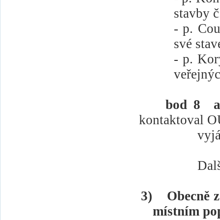
stavby č
- p. Cou
své stav
- p. Kor
veřejnýc
bod 8
a
kontaktoval O
vyjá
Dal
3)
Obecně z
místním po