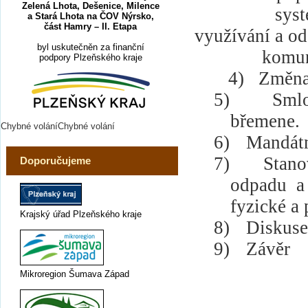
Zelená Lhota, Dešenice, Milence
syst
a Stará Lhota na ČOV Nýrsko,
část Hamry – II. Etapa
využívání a od
byl uskutečněn za finanční
komun
podpory Plzeňského kraje
4)
Změna 
5)
Smlo
břemene.
Chybné voláníChybné volání
6)
Mandátn
7)
Stano
Doporučujeme
odpadu a
fyzické a
Krajský úřad Plzeňského kraje
8)
Diskuse
9)
Závěr
Mikroregion Šumava Západ