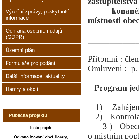
zastupitelstv
konanéh
Výroční zprávy, poskytnuté
informace
místnosti obe
Ochrana osobních údajů
(GDPR)
___________
Územní plán
Přítomni : čle
Formuláře pro podání
Omluveni :
p.
Další informace, aktuality
Program jed
Hamry a okolí
1)
Zahájen
2)
Kontrola
Publicita projektu
3 )
Obec
Tento projekt
o místním pop
Odkanalizování obcí Hamry,