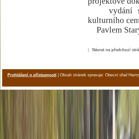
projektové do
vydání 
kulturního ce
Pavlem Star
|
Návrat na předchozí str
Prohlášení o přístupnosti
| Obsah stránek spravuje: Obecní úřad Hamr