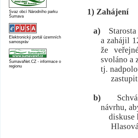
1) Zahájení
Svaz obcí Národního parku
Šumava
a)
Starosta
Elektronický portál územních
a zahájil 
samospráv
že veřejn
svoláno a 
ŠumavaNet.CZ - informace o
regionu
tj. nadpolo
zastupi
b)
Schvá
návrhu, ab
diskuse 
Hlasová