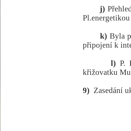
j)
Přehled
Pl.energetikou 
k)
Byla p
připojení k int
l)
P. 
křižovatku Muž
9)
Zasedání u