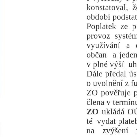
konstatoval, 
období podstat
Poplatek ze p
provoz
systém
využívání a 
občan
a jede
v plné výší
uh
Dále předal ús
o uvolnění z f
ZO pověřuje p
člena v termín
ZO
ukládá OÚ
té
vydat plate
na zvýšení 