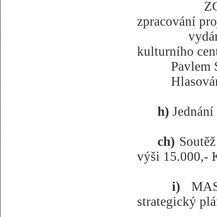
ZO
zpracování pr
vydá
kulturního ce
Pavlem 
Hlasován
h)
Jednání
ch)
Soutěž
výši 15.000,- 
i)
MAS 
strategický pl