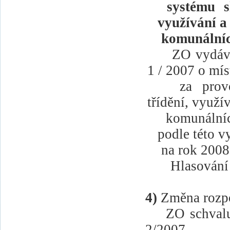
systému s
využívání a
komunální
ZO vydáv
1 / 2007 o mí
za
prov
třídění, využí
komunální
podle této v
na rok 2008
Hlasování 
4)
Změna rozpo
ZO schvalu
2/2007.