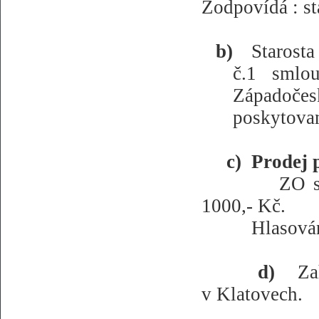
Zodpovídá : st
b)
Starost
č.1 smlo
Západočes
poskytovan
c)
Prodej 
ZO s
1000,- Kč.
Hlasován
d)
Za
v Klatovech.