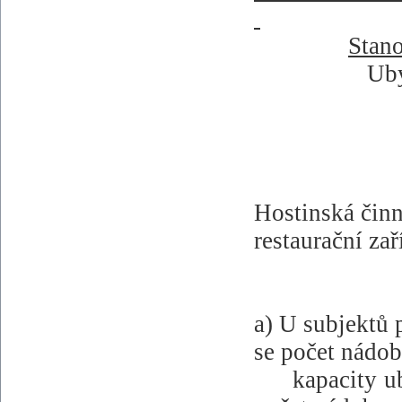
Stan
Uby
Hostinská činn
restaurační zař
a) U subjektů 
se počet nádob
kapacity u