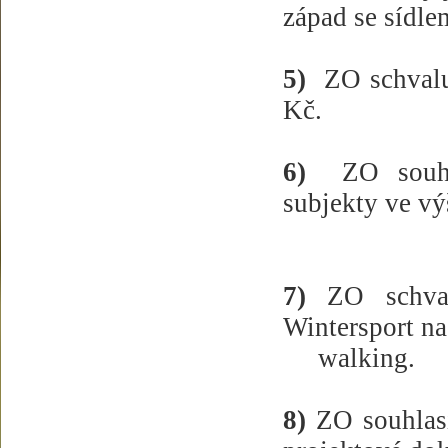
západ se sídl
5)
ZO schvalu
Kč.
6)
ZO souhl
subjekty ve vý
7)
ZO schvalu
Wintersport na
walking.
8)
ZO souhlasí