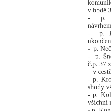
komunik
v bodě 3
-
p. 
návrhem
-
p. 
ukonče
-
p. Neč
-
p. Šn
č.p. 37
v cest
- p. Kr
shody v
- p. Ko
všichni
- p. Kon