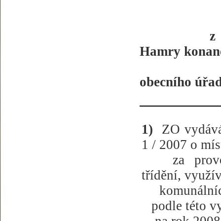
z
Hamry konan
obecního úřa
1)
ZO vydáv
1 / 2007 o mí
za
prov
třídění, využí
komunální
podle této v