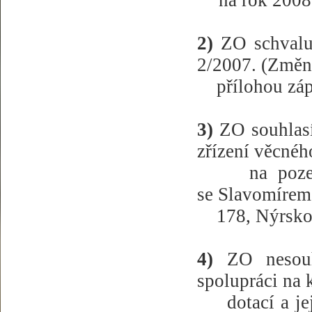
na rok 2008
2)
ZO
schval
2/2007. (Změn
přílohou záp
3)
ZO souhlasí
zřízení věcné
na poz
se Slavomírem
178, Nýrsko
4)
ZO nesouh
spolupráci na 
dotací a j