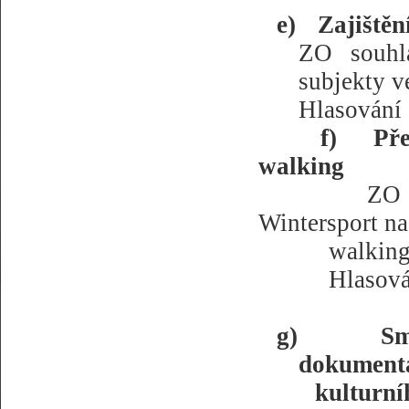
e)
Zajištěn
ZO souhla
subjekty v
Hlasování 
f)
Pře
walking
ZO 
Wintersport na
walking
Hlasová
g)
Sm
dokument
kulturní