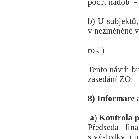
počet nádob
-
b) U subjektů,
v nezměněné v
rok )
Tento návrh bu
zasedání ZO.
8) Informace 
a) Kontrola p
Předseda fin
s výsledky o p