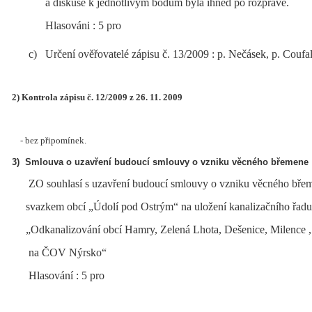
a diskuse k jednotlivým bodům byla ihned po rozpravě.
Hlasováni : 5 pro
c)
Určení ověřovatelé zápisu č. 13/2009 : p. Nečásek, p. Coufa
2) Kontrola zápisu č. 12/2009 z 26. 11. 2009
- bez připomínek.
3)
Smlouva o uzavření budoucí smlouvy o vzniku věcného břemene
ZO souhlasí s uzavření budoucí smlouvy o vzniku věcného bře
svazkem obcí „Údolí pod Ostrým“ na uložení kanalizačního řadu 
„Odkanalizování obcí Hamry, Zelená Lhota, Dešenice, Milence , 
na ČOV Nýrsko“
Hlasování : 5 pro