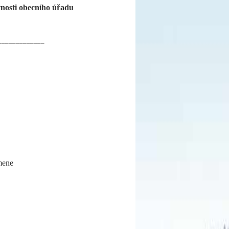
nosti obecního úřadu
_____________
mene