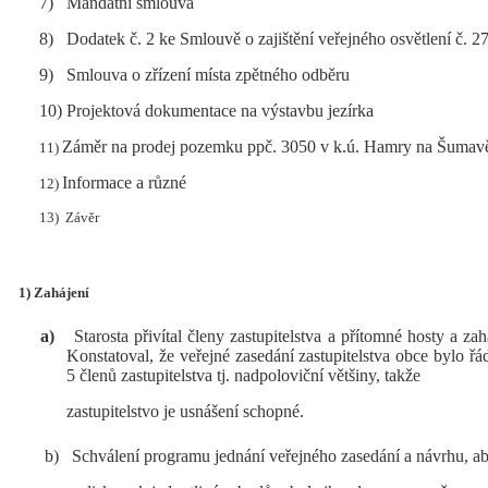
7)
Mandátní smlouva
8)
Dodatek č. 2 ke Smlouvě o zajištění veřejného osvětlení č.
9)
Smlouva o zřízení místa zpětného odběru
10)
Projektová dokumentace na výstavbu jezírka
Záměr na prodej pozemku ppč. 3050 v k.ú. Hamry na Šumav
11)
Informace a různé
12)
13)
Závěr
1) Zahájení
a)
Starosta přivítal členy zastupitelstva a přítomné hosty a za
Konstatoval, že veřejné zasedání zastupitelstva obce bylo ř
5 členů zastupitelstva tj. nadpoloviční většiny, takže
zastupitelstvo je usnášení schopné.
b)
Schválení programu jednání veřejného zasedání a návrhu, ab