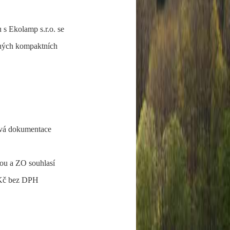
 s Ekolamp s.r.o. se
rných kompaktních
vá dokumentace
ou a ZO souhlasí
 Kč bez DPH