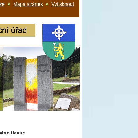
ze
Mapa stránek
Vytisknout
 obce Hamry