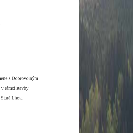
l
mene s Dobrovolným
v rámci stavby
Stará Lhota