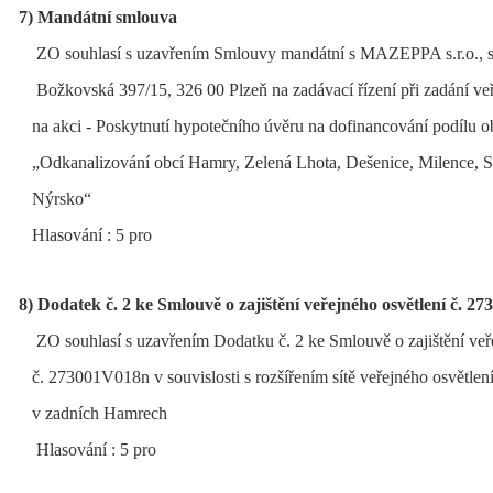
7)
Mandátní smlouva
ZO souhlasí s uzavřením Smlouvy mandátní s MAZEPPA s.r.o., s
Božkovská 397/15, 326 00 Plzeň na zadávací řízení při zadání veř
na akci - Poskytnutí hypotečního úvěru na dofinancování podílu 
„Odkanalizování obcí Hamry, Zelená Lhota, Dešenice, Milence, 
Nýrsko“
Hlasování : 5 pro
8) Dodatek č. 2 ke Smlouvě o zajištění veřejného osvětlení č. 2
ZO souhlasí s uzavřením Dodatku č. 2 ke Smlouvě o zajištění veř
č. 273001V018n v souvislosti s rozšířením sítě veřejného osvětlení 
v zadních Hamrech
Hlasování : 5 pro