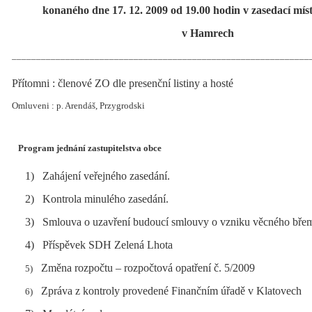
konaného dne 17. 12. 2009 od 19.00 hodin v zasedací míst
v Hamrech
_____________________________________________________________
Přítomni : členové ZO dle presenční listiny a hosté
Omluveni : p. Arendáš, Przygrodski
Program jednání zastupitelstva obce
1)
Zahájení veřejného zasedání.
2)
Kontrola minulého zasedání.
3)
Smlouva o uzavření budoucí smlouvy o vzniku věcného bře
4)
Příspěvek SDH Zelená Lhota
Změna rozpočtu – rozpočtová opatření č. 5/2009
5)
Zpráva z kontroly provedené Finančním úřadě v Klatovech
6)