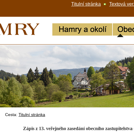
Titulní stránka
Textová ver
Cesta:
Titulní stránka
Zápis z 13. veřejného zasedání obecního zastupitelstva