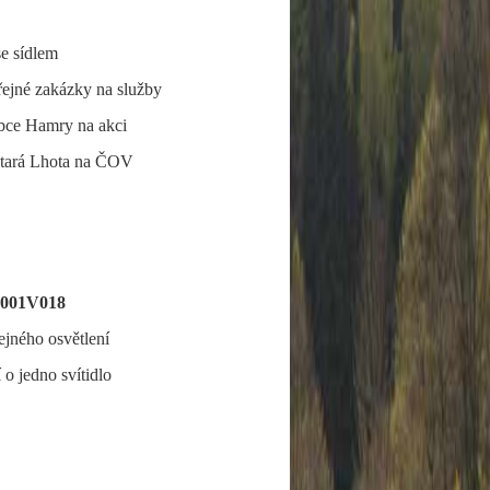
e sídlem
ejné zakázky na služby
obce Hamry na akci
Stará Lhota na ČOV
73001V018
ejného osvětlení
o jedno svítidlo