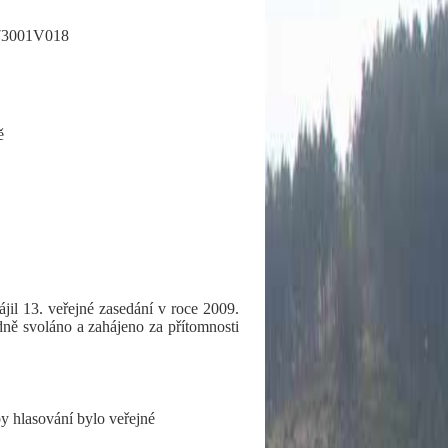
 273001V018
ě
hájil 13. veřejné zasedání v roce 2009.
ádně svoláno a zahájeno za přítomnosti
y hlasování bylo veřejné