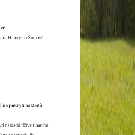
avě
 k.ú. Hamry na Šumavě
č na pokrytí nákladů
 nákladů tíživé finanční