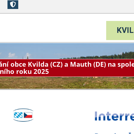
KVIL
ání obce Kvilda (CZ) a Mauth (DE) na sp
řního roku 2025