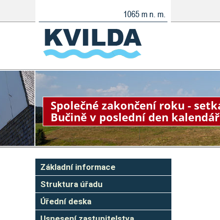
Společné zakončení roku - setk
Bučině v poslední den kalendá
Základní informace
Struktura úřadu
Úřední deska
Usnesení zastupitelstva