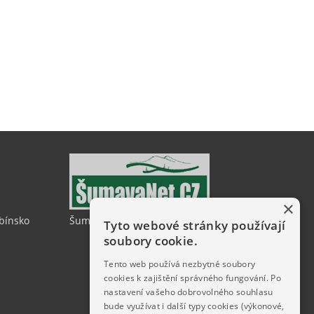
×
ubínsko
ŠumavaNet.CZ - informace o regionu
Tyto webové stránky používají
soubory cookie.
Tento web používá nezbytné soubory
cookies k zajištění správného fungování. Po
nastavení vašeho dobrovolného souhlasu
bude využívat i další typy cookies (výkonové,