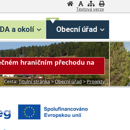
Textová verze
DA a okolí
Obecní úřad
olečném hraničním přechodu na
Cesta:
Titulní stránka
>
Obecní úřad
>
Projekty