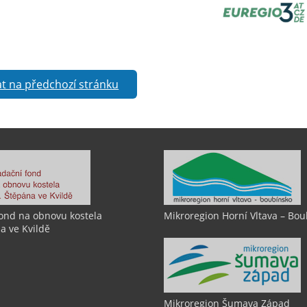
t na předchozí stránku
ond na obnovu kostela
Mikroregion Horní Vltava – Bo
a ve Kvildě
Mikroregion Šumava Západ