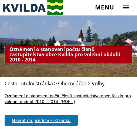
MENU
Oznámení o stanovení počtu členů
zastupitelstva obce Kvilda pro volební období
2010 - 2014
Cesta:
Titulní stránka
>
Obecní úřad
>
Volby
Oznámení o stanovení počtu členů zastupitelstva obce Kvilda pro
volební období 2010 - 2014 (PDF...)
Návrat na předchozí stránku