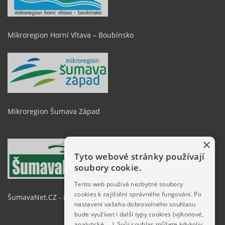
Mikroregion Horní Vltava – Boubínsko
Mikroregion Šumava Západ
×
Tyto webové stránky používají
soubory cookie.
Tento web používá nezbytné soubory
cookies k zajištění správného fungování. Po
ŠumavaNet.CZ - informace o regionu
nastavení vašeho dobrovolného souhlasu
bude využívat i další typy cookies (výkonové,
analytické, …). Svůj souhlas můžete kdykoliv