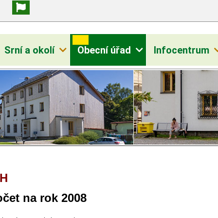
Srní a okolí
Obecní úřad
Infocentrum
H
čet na rok 2008