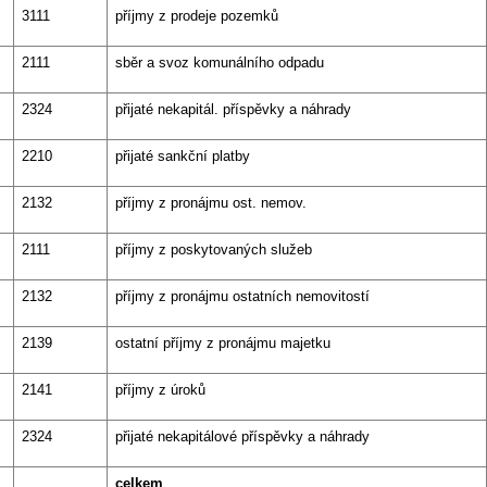
3111
příjmy z prodeje pozemků
2111
sběr a svoz komunálního odpadu
2324
přijaté nekapitál. příspěvky a náhrady
2210
přijaté sankční platby
2132
příjmy z pronájmu ost. nemov.
2111
příjmy z poskytovaných služeb
2132
příjmy z pronájmu ostatních nemovitostí
2139
ostatní příjmy z pronájmu majetku
2141
příjmy z úroků
2324
přijaté nekapitálové příspěvky a náhrady
celkem