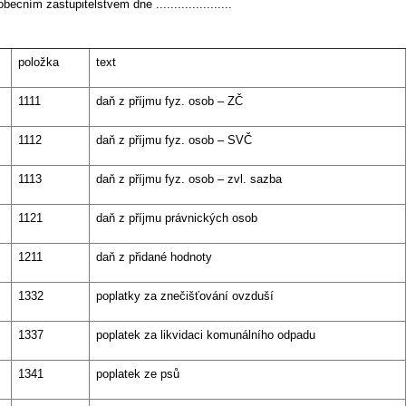
ecním zastupitelstvem dne .....................
položka
text
1111
daň z příjmu fyz. osob – ZČ
1112
daň z příjmu fyz. osob – SVČ
1113
daň z příjmu fyz. osob – zvl. sazba
1121
daň z příjmu právnických osob
1211
daň z přidané hodnoty
1332
poplatky za znečišťování ovzduší
1337
poplatek za likvidaci komunálního odpadu
1341
poplatek ze psů