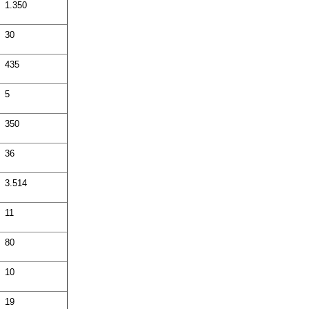
1.350
30
435
5
350
36
3.514
11
80
10
19