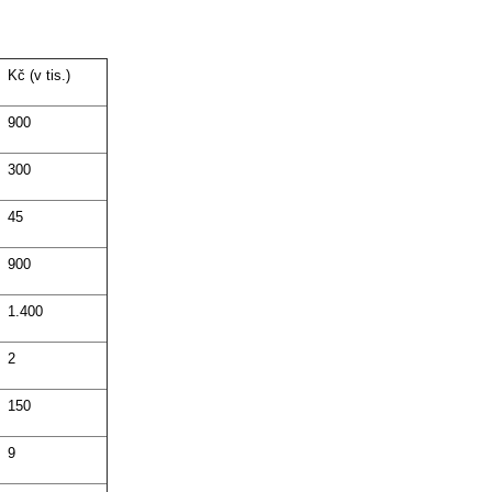
Kč (v tis.)
900
300
45
900
1.400
2
150
9