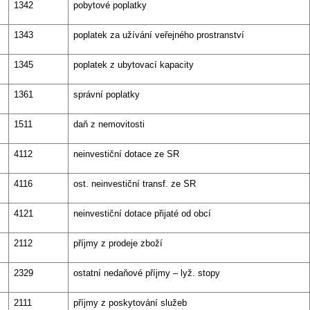
1342
pobytové poplatky
1343
poplatek za užívání veřejného prostranství
1345
poplatek z ubytovací kapacity
1361
správní poplatky
1511
daň z nemovitosti
4112
neinvestiční dotace ze SR
4116
ost. neinvestiční transf. ze SR
4121
neinvestiční dotace přijaté od obcí
2112
příjmy z prodeje zboží
2329
ostatní nedaňové příjmy – lyž. stopy
2111
příjmy z poskytování služeb