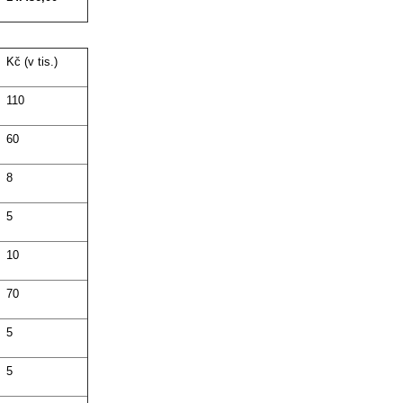
Kč (v tis.)
110
60
8
5
10
70
5
5