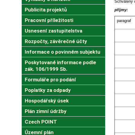
Schválený ob
Publicita projektů
příjmy:
Pracovní příležitosti
paragraf
Usnesení zastupitelstva
Rozpočty, závěrečné účty
Informace o povinném subjektu
Poskytované informace podle
zák. 106/1999 Sb.
Formuláře pro podání
Poplatky za odpady
Hospodářský úsek
Plán zimní údržby
Czech POINT
Územní plán