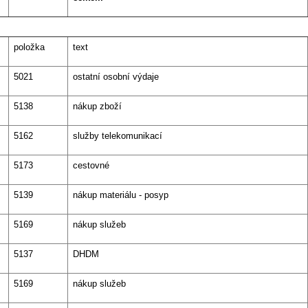
položka
text
5021
ostatní osobní výdaje
5138
nákup zboží
5162
služby telekomunikací
5173
cestovné
5139
nákup materiálu - posyp
5169
nákup služeb
5137
DHDM
5169
nákup služeb