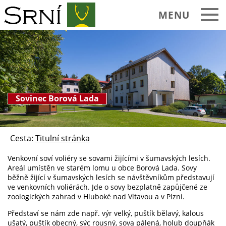
MENU
Sovinec Borová Lada
Cesta:
Titulní stránka
Venkovní soví voliéry se sovami žijícími v šumavských lesích.
Areál umístěn ve starém lomu u obce Borová Lada. Sovy
běžně žijící v šumavských lesích se návštěvníkům představují
ve venkovních voliérách. Jde o sovy bezplatně zapůjčené ze
zoologických zahrad v Hluboké nad Vltavou a v Plzni.
Představí se nám zde např. výr velký, puštík bělavý, kalous
ušatý, puštík obecný, sýc rousný, sova pálená, holub doupňák