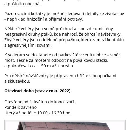
a poštolka obecná.
Pozorovacími kukátky je možné sledovat i detaily ze života sov
- například hnízdění a přijímání potravy.
Některé voliéry jsou volně průchozí a jsou zde umístěny
neagresivní druhy ptáků, kde nehrozí, že ohrozí návštěvníky.
Zbylé voliéry jsou oddělené přepážkou, která zamezí kontaktu
s agresivnějšími sovami.
K voliérám se dostanete od parkoviště v centru obce – směr
most. Těsně za mostem odbočit na poválkovou stezku
a pokračovat cca. 150 m až k areálu.
Pro dětské návštěvníky je připraveno hřiště s houpačkami
a skluzavkou.
Otevírací doba (stav z roku 2022)
Otevřeno od 1. května do konce září.
Pondělí: zavřeno
Úterý až neděle: 10.00 - 16.30 hod.