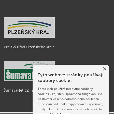
Krajský úřad Plzeňského kraje
×
Tyto webové stránky používají
soubory cookie.
Tento web používá nezbytné soubory
ŠumavaNet.CZ - informace o regionu
cookies k zajištění správného fungování. Po
nastavení vašeho dobrovolného souhlasu
bude využívat i další typy cookies (výkonové,
analytické, …). Svůj souhlas můžete kdykoliv