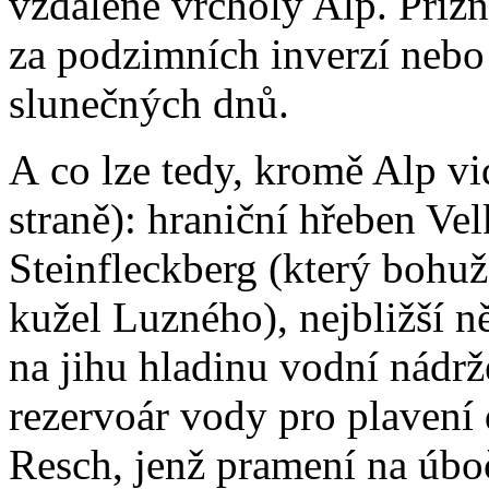
vzdálené vrcholy Alp. Příz
za podzimních inverzí nebo
slunečných dnů.
A co lze tedy, kromě Alp vi
straně): hraniční hřeben V
Steinfleckberg (který bohuž
kužel Luzného), nejbližší n
na jihu hladinu vodní nádr
rezervoár vody pro plavení 
Resch, jenž pramení na úbo