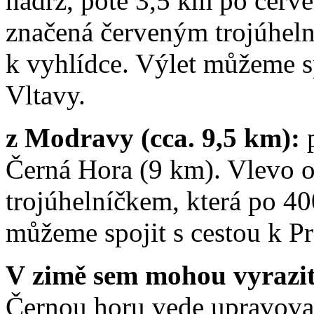
nádrž, poté 3,5 km po červ
značená červeným trojúheln
k vyhlídce. Výlet můžeme s
Vltavy.
z Modravy (cca. 9,5 km):
Černá Hora (9 km). Vlevo 
trojúhelníčkem, která po 40
můžeme spojit s cestou k 
V zimě sem mohou vyrazit
Černou horu vede upravova