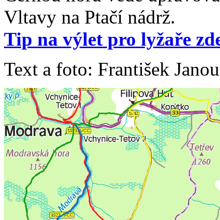
Vltavy na Ptačí nádrž.
Tip na výlet pro lyžaře zde
Text a foto: František Jan