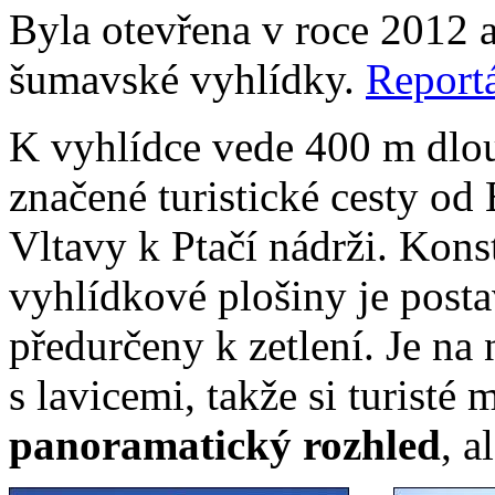
Byla otevřena v roce 2012 a
šumavské vyhlídky.
Reportá
K vyhlídce vede 400 m dlo
značené turistické cesty od
Vltavy k Ptačí nádrži. Kon
vyhlídkové plošiny je post
předurčeny k zetlení. Je na 
s lavicemi, takže si turist
panoramatický rozhled
, a