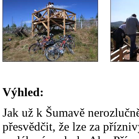
Výhled:
Jak už k Šumavě nerozlučně 
přesvědčit, že lze za příz