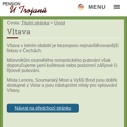
MENU
Cesta:
Titulní stránka
>
Úvod
Vltava
Vltava v letním období je bezesporu nejnavštěvovanější
řekou v Čechách.
Milovníkům osamělého romantického putování však
doporučujeme jarní květnové nebo podzimní zářijové či
říjnové putování.
Místa Lenora, Soumarský Most a Vyšší Brod jsou dobře
dostupné z Volar a jsou nástupními místy pro splouvání
Vltavy.
Návrat na předchozí stránku