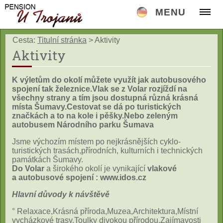
MENU
Cesta:
Titulní stránka
>
Aktivity
Aktivity
K výletům do okolí můžete využít jak autobusového
spojení tak železnice.Vlak se z Volar rozjíždí na
všechny strany a tím jsou dostupná různá krásná
místa Šumavy.Cestovat se dá po turistických
značkách a to na kole i pěšky.
Nebo zeleným
autobusem Národního parku Šumava
Jsme
výchozím místem po nejkrásnějších cyklo-
turistických trasách,přírodních, kulturních i technických
památkách Šumavy.
Do Volar
a širokého okolí je vynikající
vlakové
a autobusové spojení : www.idos.cz
Hlavní důvody k návštěvě
° Relaxace,Krásná příroda,Muzea,Architektura,Místní
vycházkové trasy,Toulky divokou přírodou,Zajímavosti