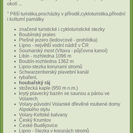
okolí ...
° Pěší turistika,procházky v přírodě,cykloturistika,přírodní
i kulturní památky
značené turistické i cykloturistické stezky
Boubínský prales
Plešné jezero (ledovcové - prohlídka)
Lipno - největší vodní nádrž v ČR
Soumarský most (Vltava - půjčovna kanoí)
Libín - rozhledna 1096 m
Boubín-rozhledna 1362 m
Lipno-stezka korunami stromů
Schwarzenberský plavební kanál
rybaření,
houbařský ráj
stožecká kaple (950 m n.m.)
krytý plavecký bazén se saunou a párou ve
Volarech
Volary-původní Volarské dřevěné roubené domy
Alpského stylu
Volary-Keltské balvany
Český Krumlov
České Budějovice
Lipno - Stezka v korunách stromů