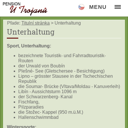
MENU
Pfade:
Titulní stránka
>
Unterhaltung
Unterhaltung
Sport, Unterhaltung:
bezeichnete Touristik- und Fahrradtouristik-
Routen
der Urwald von Boubín
Plešné- See (Gletschersee - Besichtigung)
Lipno – grösster Stausee in der Tschechischen
Republik
die Soumar- Brücke (Vltava/Moldau - Kanuverleih)
Libín - Aussichtsturm 1096 m
der Schwarzenberg- Kanal
Fischfang,
Pilzparadies
die Stožec- Kappel (950 m.ü.M.)
Hallenschwimmbad
Wintersporte: