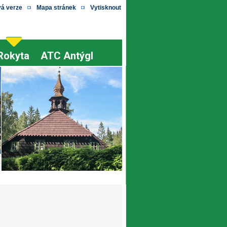
vá verze
Mapa stránek
Vytisknout
Rokyta
ATC Antýgl