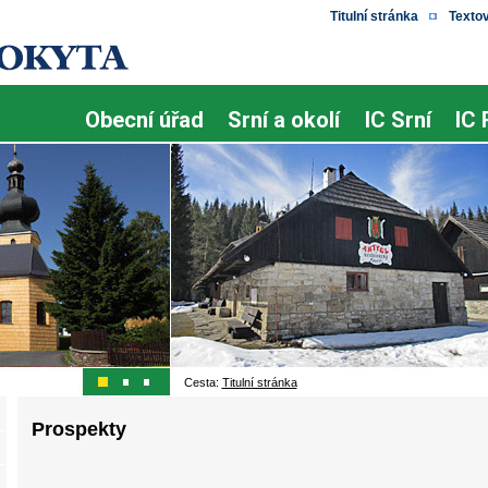
Titulní stránka
Texto
Obecní úřad
Srní a okolí
IC Srní
IC 
Cesta:
Titulní stránka
Prospekty