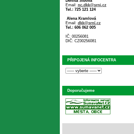
Denisa Síbová
Email:
nc.dkk@srni.cz
Tel.: 725 121 124
Alena Kramlová
Email:
dkk@srní.cz
Tel.: 606 062 005
IČ: 00256081
DIČ: CZ00256081
PŘIPOJENÁ INFOCENTRA
Doporučujeme