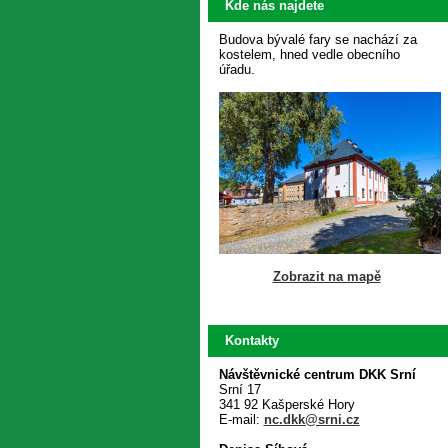
Kde nás najdete
Budova bývalé fary se nachází za
kostelem, hned vedle obecního
úřadu.
Zobrazit na mapě
Kontakty
Návštěvnické centrum DKK Srní
Srní 17
341 92 Kašperské Hory
E-mail:
nc.dkk@srni.cz