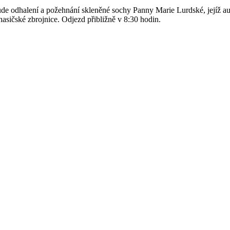
bude odhalení a požehnání skleněné sochy Panny Marie Lurdské, jejíž 
asičské zbrojnice. Odjezd přibližně v 8:30 hodin.