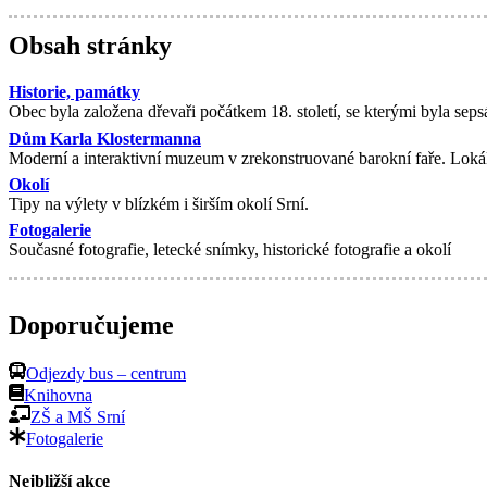
Obsah stránky
Historie, památky
Obec byla založena dřevaři počátkem 18. století, se kterými byla se
Dům Karla Klostermanna
Moderní a interaktivní muzeum v zrekonstruované barokní faře. Loká
Okolí
Tipy na výlety v blízkém i širším okolí Srní.
Fotogalerie
Současné fotografie, letecké snímky, historické fotografie a okolí
Doporučujeme
Odjezdy bus – centrum
Knihovna
ZŠ a MŠ Srní
Fotogalerie
Nejbližší akce