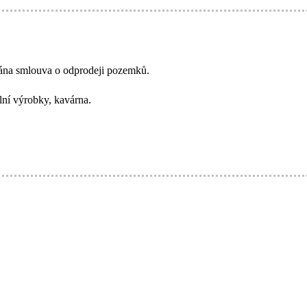
psána smlouva o odprodeji pozemků.
lní výrobky, kavárna.