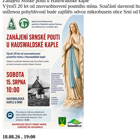
Zahájení Srnské pouti u Hauswaldské kaple
Výročí 20 let od znovuobnovení poutního místa. Součástí slavnosti 
sníženou pohyblivostí bude zajištěn odvoz mikrobusem obce Srní od h
18.08.26
, 19:00