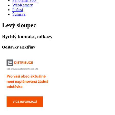
Panorama 360°
WebKamery
Počasí
Šumava
Levý sloupec
Rychlý kontakt, odkazy
Odstávky elektřiny