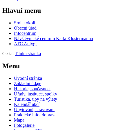
Hlavní menu
Srní a okolí
Obecní úřad
Infocentrum
Návštěvnické centrum
Karla Klostermanna
ATC Antýgl
Cesta:
Titulní stránka
Menu
Úvodní stránka
Základní údaje
Historie, současnost
Úřady, instituce, spolky
Turistika, tipy na výlety
Kalendář akcí
Ubytování, stravování
Praktické info, doprava
Mapa
Fotogalerie