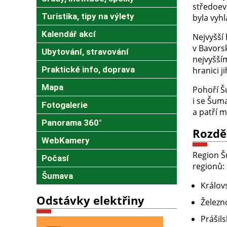
středoev
Turistika, tipy na výlety
byla vyh
Kalendář akcí
Nejvyšší
v Bavors
Ubytování, stravování
nejvyšší
Praktické info, doprava
hranici 
Mapa
Pohoří Š
i se Šum
Fotogalerie
a patří m
Panorama 360°
Rozdě
WebKamery
Region Š
Počasí
regionů:
Šumava
Králov
Odstávky elektřiny
Železn
Prášil