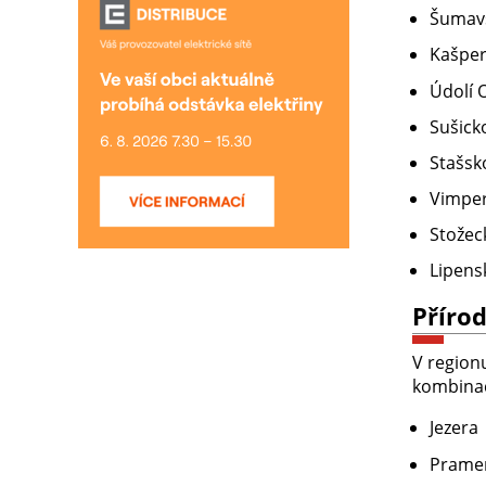
Šumavs
Kašpe
Údolí 
Sušick
Stašsk
Vimper
Stožec
Lipens
Příro
V region
kombinac
Jezera
Pramen