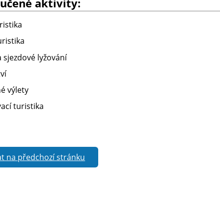
učené aktivity:
ristika
ristika
a sjezdové lyžování
ví
é výlety
cí turistika
t na předchozí stránku