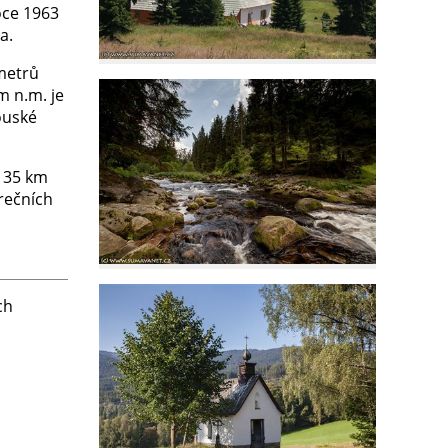
oce 1963
a.
 metrů
m n.m. je
ouské
a 35 km
rečních
ch