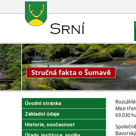
Stručná fakta o Šumavě
Rozsáhlé
Úvodní stránka
Mezi tře
Základní údaje
69.030 ha
Historie, současnost
Společně
Bavorský 
Úřady, instituce, spolky