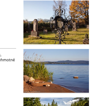
,
ehmotné