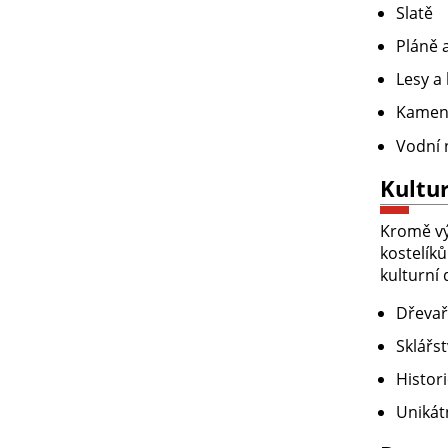
Slatě
Pláně 
Lesy a 
Kamen
Vodní n
Kultur
K
romě vý
kostelíků
kulturní 
Dřevař
Sklářst
Histor
Unikát