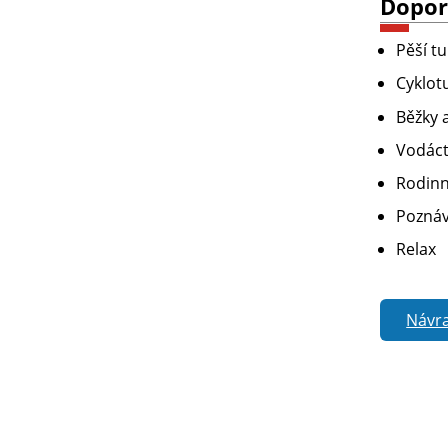
Dopor
Pěší tu
Cyklotu
Běžky 
Vodáct
Rodinn
Poznáva
Relax
Návra