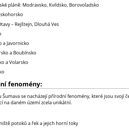
ké pláně: Modravsko, Kvildsko, Borovoladsko
rskohorsko
Otavy – Rejštejn, Dlouhá Ves
o
o a Javornicko
sko a Boubínsko
ko a Volarsko
ko
dní fenomény:
u Šumava se nacházejí přírodní fenomény, které jsou svojí č
í na daném území zcela unikátní.
iště potoků a řek a jejich horní toky