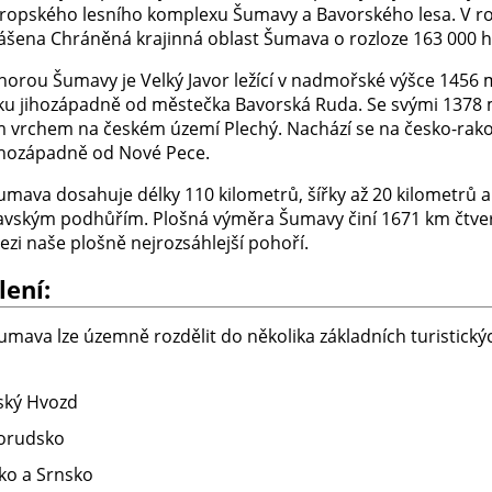
ropského lesního komplexu Šumavy a Bavorského lesa. V r
lášena Chráněná krajinná oblast Šumava o rozloze 163 000 h
 horou Šumavy je Velký Javor ležící v nadmořské výšce 1456
ku jihozápadně od městečka Bavorská Ruda. Se svými 1378 
m vrchem na českém území Plechý. Nachází se na česko-rak
jihozápadně od Nové Pece.
umava dosahuje délky 110 kilometrů, šířky až 20 kilometrů 
avským podhůřím. Plošná výměra Šumavy činí 1671 km čtve
ezi naše plošně nejrozsáhlejší pohoří.
lení:
umava lze územně rozdělit do několika základních turistický
ský Hvozd
orudsko
sko a Srnsko