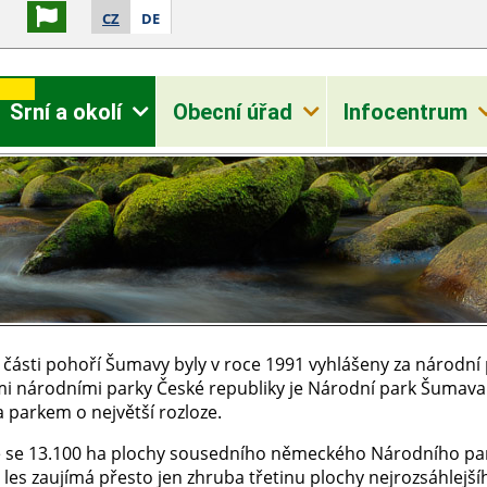
CZ
DE
Srní a okolí
Obecní úřad
Infocentrum
 části pohoří Šumavy byly v roce 1991 vyhlášeny za národní 
mi národními parky České republiky je Národní park Šumava
 parkem o největší rozloze.
 se 13.100 ha plochy sousedního německého Národního pa
les zaujímá přesto jen zhruba třetinu plochy nejrozsáhlejší