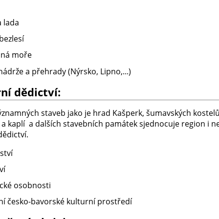
a lada
bezlesí
ná moře
ádrže a přehrady (Nýrsko, Lipno,...)
ní dědictví:
znamných staveb jako je hrad Kašperk, šumavských kostelů
 a kaplí a dalších stavebních památek sjednocuje region i
n
dědictví.
ství
ví
ické osobnosti
ní česko-bavorské kulturní prostředí