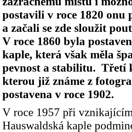
zázračnému místu i možnos
postavili v roce 1820 onu 
a začali se zde sloužit pou
V roce 1860 byla postaven
kaple, která však měla šp
pevnost a stabilitu.
Třetí 
kterou již známe z fotograf
postavena v roce 1902.
V roce 1957 při vznikající
Hauswaldská kaple podmino