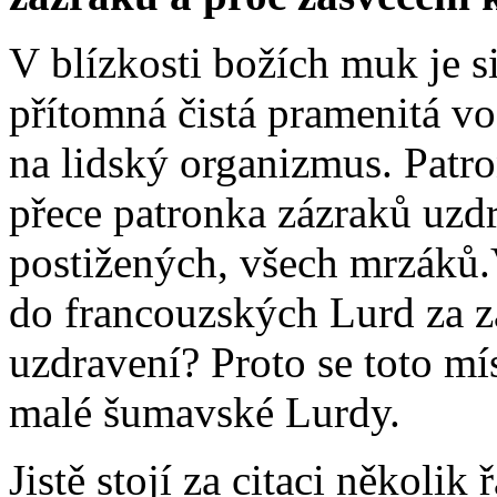
V blízkosti božích muk je s
přítomná čistá pramenitá vo
na lidský organizmus. Patr
přece patronka zázraků uzdr
postižených, všech mrzáků.
do francouzských Lurd za 
uzdravení? Proto se toto m
malé šumavské Lurdy.
Jistě stojí za citaci několi