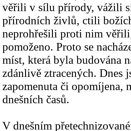
věřili v sílu přírody, vážili 
přírodních živlů, ctili boží
neprohřešili proti nim věři
pomoženo. Proto se nacháze
míst, která byla budována 
zdánlivě ztracených. Dnes js
zapomenuta či opomíjena, m
dnešních časů.
V dnešním přetechnizovaném