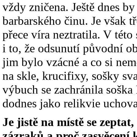
vždy zničena. Ještě dnes by 
barbarského činu. Je však tř
přece víra neztratila. V této
i to, že odsunutí původní ob
jim bylo vzácné a co si ne
na skle, krucifixy, sošky sv
výbuch se zachránila soška
dodnes jako relikvie uchova
Je jistě na místě se zeptat
zázraků a proč zasvěcení