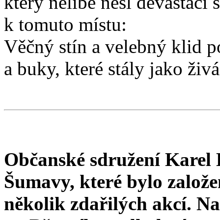
který nelibě nesl devastaci 
k tomuto místu:
Věčný stín a velebný klid p
a buky, které stály jako živ
Občanské sdružení Karel 
Šumavy, které bylo založe
několik zdařilých akcí. N