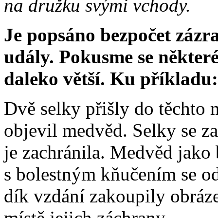
na družku svými vchody.
Je popsáno bezpočet zázra
udály. Pokusme se některé
daleko větší. Ku příkladu:
Dvě selky přišly do těchto m
objevil medvěd. Selky se z
je zachránila. Medvěd jako
s bolestným kňučením se odp
dík vzdání zakoupily obráz
místě jejich záchrany.