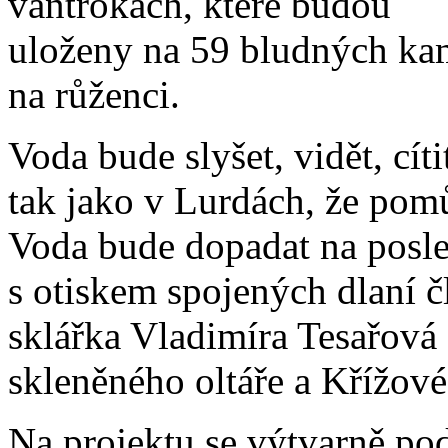
vantrokách, které budou
uloženy na 59 bludných kam
na růženci.
Voda bude slyšet, vidět, cít
tak jako v Lurdách, že pomů
Voda bude dopadat na posle
s otiskem spojených dlaní č
sklářka Vladimíra Tesařová
skleněného oltáře a Křížové
Na projektu se výtvarně pod