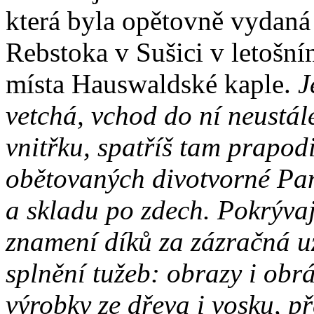
která byla opětovně vydaná
Rebstoka v Sušici v letošní
místa Hauswaldské kaple.
J
vetchá, vchod do ní neustále
vnitřku, spatříš tam prapo
obětovaných divotvorné Pan
a skladu po zdech. Pokrývaj
znamení díků za zázračná u
splnění tužeb: obrazy i obrá
výrobky ze dřeva i vosku, p