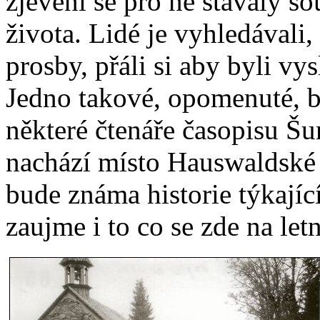
zjevení se pro ně stávaly s
života. Lidé je vyhledávali
prosby, přáli si aby byli vy
Jedno takové, opomenuté, b
některé čtenáře časopisu Šu
nachází místo Hauswaldské 
bude známa historie týkající
zaujme i to co se zde na let