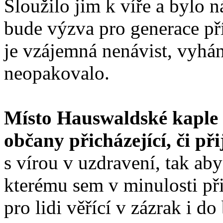
Sloužilo jim k víře a bylo 
bude výzva pro generace pří
je vzájemná nenávist, vyhán
neopakovalo.
Místo Hauswaldské kaple b
občany přicházející, či př
s vírou v uzdravení, tak ab
kterému sem v minulosti při
pro lidi věřící v zázrak i d