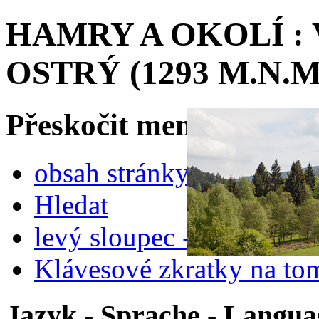
HAMRY A OKOLÍ :
OSTRÝ (1293 M.N.M.
Přeskočit menu na
obsah stránky
Hledat
levý sloupec - doplňkov
Klávesové zkratky na tom
Jazyk - Sprache - Langua