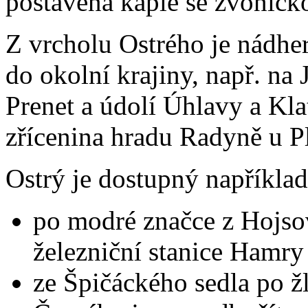
postavena kaple se zvoničk
Z vrcholu Ostrého je nádhe
do okolní krajiny, např. na 
Prenet a údolí Úhlavy a Kla
zřícenina hradu Radyně u P
Ostrý je dostupný například
po modré značce z Hojso
železniční stanice Hamry
ze Špičáckého sedla po žl