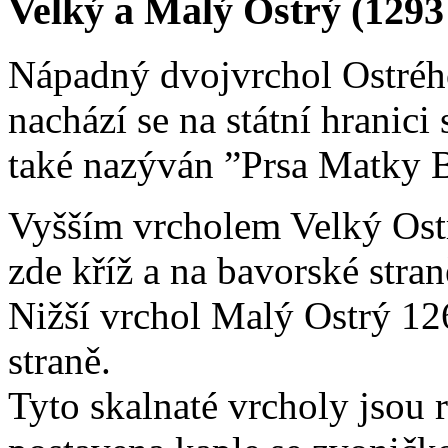
Velký a Malý Ostrý (1293
Nápadný dvojvrchol Ostréh
nachází se na státní hranic
také nazýván ”Prsa Matky B
Vyšším vrcholem Velký Ostrý
zde kříž a na bavorské stran
Nižší vrchol Malý Ostrý 12
straně.
Tyto skalnaté vrcholy jsou 