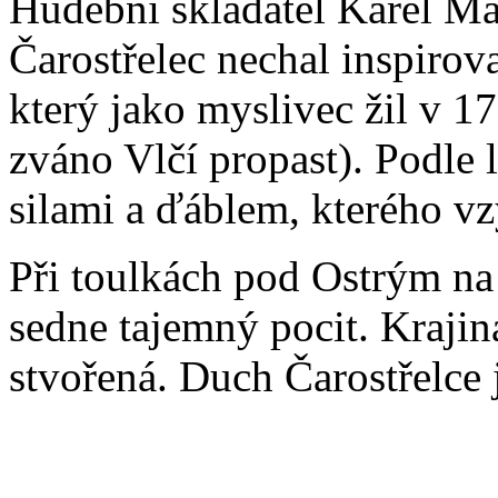
Hudební skladatel Karel Ma
Čarostřelec nechal inspirov
který jako myslivec žil v 17
zváno Vlčí propast). Podle 
silami a ďáblem, kterého v
Při toulkách pod Ostrým na
sedne tajemný pocit. Krajin
stvořená. Duch Čarostřelce 