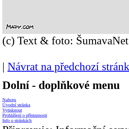
(c) Text & foto: ŠumavaNe
|
Návrat na předchozí strán
Dolní - doplňkové menu
Nahoru
Úvodní stránka
Vytisknout
Prohlášení o přístupnosti
Info o stránkách