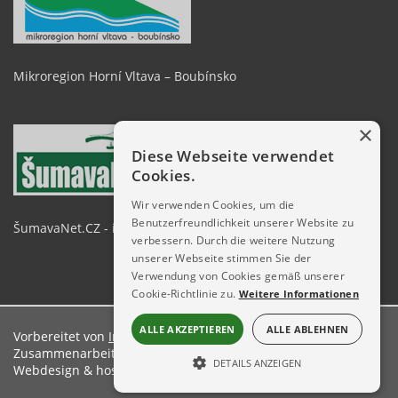
Mikroregion Horní Vltava – Boubínsko
×
Diese Webseite verwendet
Cookies.
Wir verwenden Cookies, um die
Benutzerfreundlichkeit unserer Website zu
ŠumavaNet.CZ - informace o regionu
verbessern. Durch die weitere Nutzung
unserer Webseite stimmen Sie der
Verwendung von Cookies gemäß unserer
Cookie-Richtlinie zu.
Weitere Informationen
ALLE AKZEPTIEREN
ALLE ABLEHNEN
Vorbereitet von
Informations server ŠumavaNet.CZ
in der
Zusammenarbeit Zusammenarbeit Gemeindeamt Kvilda
DETAILS ANZEIGEN
Webdesign & hosting:
ŠumavaNet.CZ
UNBEDINGT ERFORDERLICH