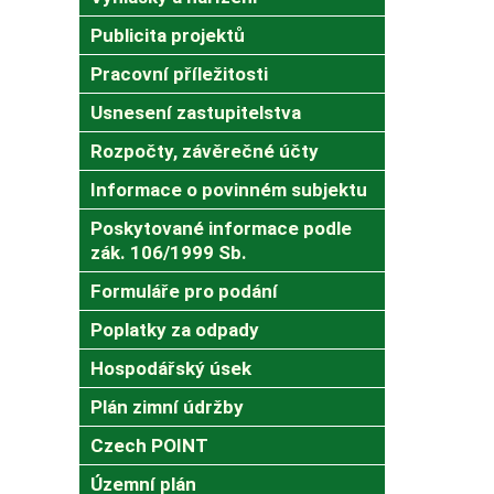
Publicita projektů
Pracovní příležitosti
Usnesení zastupitelstva
Rozpočty, závěrečné účty
Informace o povinném subjektu
Poskytované informace podle
zák. 106/1999 Sb.
Formuláře pro podání
Poplatky za odpady
Hospodářský úsek
Plán zimní údržby
Czech POINT
Územní plán