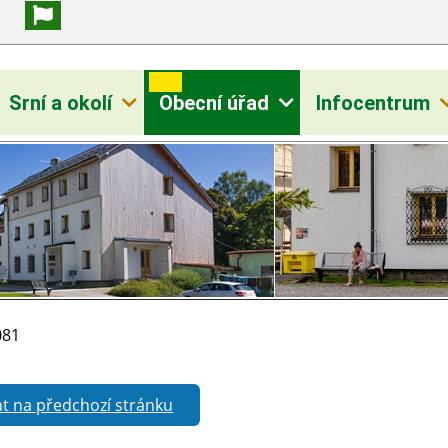
Srní a okolí
Obecní úřad
Infocentrum
81
t na předchozí stránku