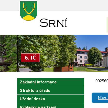
6. IČ
002560
Základní informace
Struktura úřadu
Návra
Úřední deska
Vyhlášky a nařízení