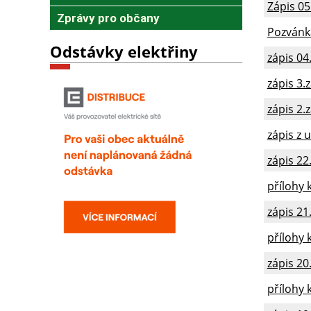
Zápis 05
Zprávy pro občany
Pozvánka
Odstávky elektřiny
zápis 04
zápis 3.
zápis 2.
zápis z 
zápis 22
přílohy 
zápis 21
přílohy 
zápis 20
přílohy 