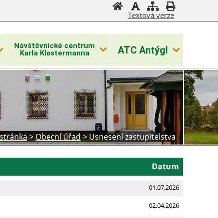
Textová verze
Návštěvnické centrum
ATC Antýgl
Karla Klostermanna
 stránka
>
Obecní úřad
>
Usnesení zastupitelstva
Datum
01.07.2026
02.04.2026