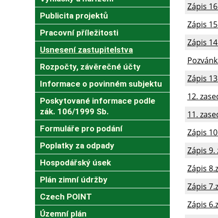
Zápis 16
Publicita projektů
Zápis 15
Pracovní příležitosti
Zápis 14
Usnesení zastupitelstva
Pozvánka
Rozpočty, závěrečné účty
Zápis 13
Informace o povinném subjektu
12. zase
Poskytované informace podle
zák. 106/1999 Sb.
11. zase
Formuláře pro podání
Zápis 10
Poplatky za odpady
Zápis 9.
Hospodářský úsek
Zápis 8.
Plán zimní údržby
Zápis 7.
Czech POINT
Zápis 6.
Územní plán