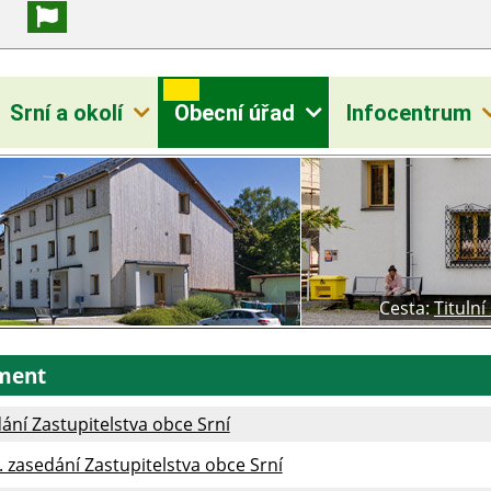
Srní a okolí
Obecní úřad
Infocentrum
Cesta:
Titulní
ment
ání Zastupitelstva obce Srní
. zasedání Zastupitelstva obce Srní