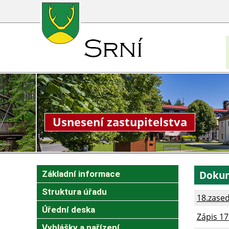
Usnesení zastupitelstva
Doku
Základní informace
Struktura úřadu
18.zased
Úřední deska
Zápis 17
Vyhlášky a nařízení