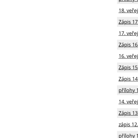
18. veře
Zápis 17
17. veře
Zápis 16
16. veře
Zápis 15
Zápis 14
přílohy 
14. veře
Zápis 13
zápis 12
přílohy 