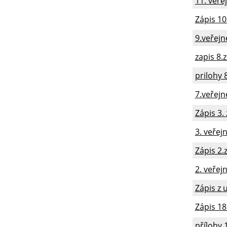
11. veře
Zápis 10
9.veřejn
zapis 8.
prilohy 
7.veřejn
Zápis 3.
3. veřej
Zápis 2.
2. veřej
Zápis z 
Zápis 18
přílohy 