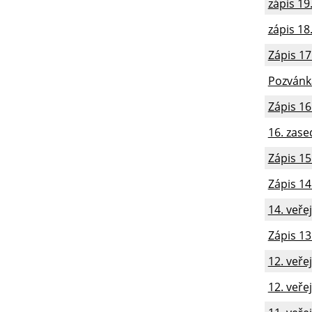
zápis 19
zápis 18
Zápis 17
Pozvánka
Zápis 16
16. zase
Zápis 15
Zápis 14
14. veře
Zápis 13
12. veře
12. veře