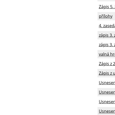
Zápis 5.
přílohy
4. zased
zápis 3.
zápis 3.
valná h
Zápis z 
Zápis z 
Usnesení
Usnesení
Usnesení
Usnesení