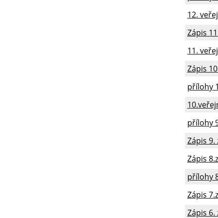
12. veře
Zápis 11
11. veře
Zápis 10
přílohy 
10.veřej
přílohy 
Zápis 9.
Zápis 8.
přílohy 
Zápis 7.
Zápis 6.