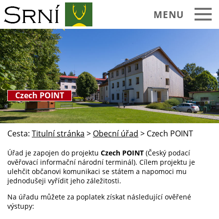
MENU
Czech POINT
Cesta:
Titulní stránka
>
Obecní úřad
>
Czech POINT
Úřad je zapojen do projektu
Czech POINT
(Český podací
ověřovací informační národní terminál). Cílem projektu je
ulehčit občanovi komunikaci se státem a napomoci mu
jednodušeji vyřídit jeho záležitosti.
Na úřadu můžete za poplatek získat následující ověřené
výstupy: