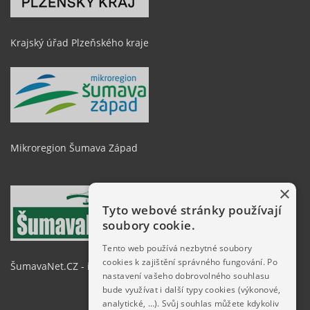
Krajský úřad Plzeňského kraje
Mikroregion Šumava Západ
×
Tyto webové stránky používají
soubory cookie.
Tento web používá nezbytné soubory
cookies k zajištění správného fungování. Po
ŠumavaNet.CZ - informace o regionu
nastavení vašeho dobrovolného souhlasu
bude využívat i další typy cookies (výkonové,
analytické, …). Svůj souhlas můžete kdykoliv