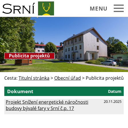
MENU
Publicita projektů
Cesta:
Titulní stránka
>
Obecní úřad
>
Publicita projektů
Dokument
Datum
Projekt Snížení energetické náročnosti
20.11.2025
budovy bývalé fary v Srní č.p. 17