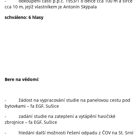
- odkoupení části p.p.č. 1953/1 o délce cca 100 m a šířce
cca 10 m, jejíž vlastníkem je Antonín Skýpala
schváleno: 6 hlasy
Bere na vědomí
:
- žádost na vypracování studie na panelovou cestu pod
bytovkami – fa EGF, Sušice
- zadání studie na zateplení a vytápění hasičské
zbrojnice – fa EGF, Sušice
- hledání další možnosti řešení odpadu z ČOV na St. Srní