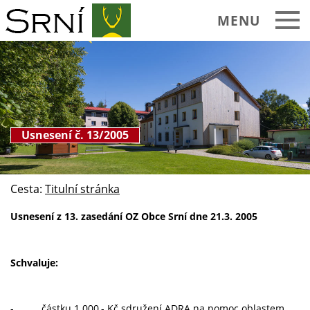
MENU
Usnesení č. 13/2005
Cesta:
Titulní stránka
Usnesení z 13. zasedání OZ Obce Srní dne 21.3. 2005
Schvaluje:
- částku 1.000,- Kč sdružení ADRA na pomoc oblastem