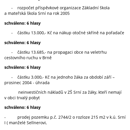
- rozpočet příspěvkové organizace Základní škola
a mateřská škola Srní na rok 2005
schváleno: 6 hlasy
- částku 13.000,- Kč na nákup otočné skříně na pořadače
schváleno: 6 hlasy
- částku 13.685,- na propagaci obce na veletrhu
cestovního ruchu v Brně
schváleno: 6 hlasy
- částku 3.000,- Kč na jednoho žáka za období září –
prosinec 2004 - úhrada
neinvestičních nákladů v ZŠ Srní za žáky, kteří nemají
v obci trvalý pobyt
schváleno: 6 hlasy
- prodej pozemku p.č. 2744/2 o rozloze 215 m2 v k.ú. Srní
I ( manželé Sellnerovi,