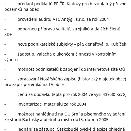
- předání podkladů PF ČR, Klatovy pro bezúplatný převod
pozemků na obec
- provedení auditu ATC Antýgl, s.r.o. za rok 2004
- odbornou přípravu velitelů, strojníků a dalších členů
SDH
- nové podnikatelské subjekty – pí Sklenářová, p. Kubíček
- žádost p. Valacha o ukončení činnosti v kontrolním
výboru
- možnost podnikatelů k zapojení do internetové sítě OÚ
- zpracování Notářského zápisu (historický majetek obce)
pro zápis pozemků na LV obce
- cenu za dodávku tepla pro rok 2004 ve výši 439,30 Kč/GJ
- inventarizaci materiálu za rok 2004
- možnost nahlédnutí na OÚ Srní a písemného vyjádření
ke studii Bartošky a pietního místa do15. dubna 2005
- jednání se zástupci Českobudějovické diecéze ohledně