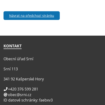
Návrat na předchozí stránku
KONTAKT
Obecní úřad Srní
Srní 113
341 92 Kašperské Hory
+420 376 599 281
obec@srni.cz
ID datové schránky: faebxv3