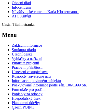
Obecní úřad
Infocentrum
Návštěvnické centrum
Karla Klostermanna
ATC Antýgl
Cesta:
Titulní stránka
Menu
Základní informace
Struktura úřadu
Úřední deska
Vyhlášky a nařízení
Publicita projektů
Pracovní příležitosti
Usnesení zastupitelstva
Rozpočty, závěrečné účty
Informace o povinném subjektu
Poskytované informace podle zák. 106/1999 Sb.
Formuláře pro podání
Poplatky za odpady
Hospodářský úsek
Plán zimní údržby
Czech POINT