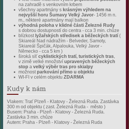
na zahradě s venkovním krbem
všechny apartmány s
krásným výhledem na
nejvyšší horu Šumavy Velký Javor
- 1456 m n.
m., některé apartmány mají balkon
výhodná poloha v klidné části Železné Rudy
s dobrou dostupností do centra - cca 3 min. chůze
blízkost
lyžařských středisek a běžeckých tratí
(
Skiareál Nad nádražím - Belveder, Samoty,
Skiareál Špičák, Alpalouka, Velký Javor -
Německo - cca 5 km )
široká síť
cyklistických tratí, turistických tras
,
v zimě velké množství
upravených
běžeckých
stop
a
velký výběr tras pro skialpy
možnost
parkování přímo u objektu
WI-FI
v celém objektu
ZDARMA
Kudy k nám
Vlakem
: Trať Plzeň - Klatovy - Železná Ruda. Zastávka
300 m od objektu ( zast. Železná Ruda - město )
Busem
: Praha - Plzeň - Klatovy - Železná Ruda.
Zastávka 3 min. chůze
Autem
: Praha - Plzeň - Klatovy - Železná Ruda