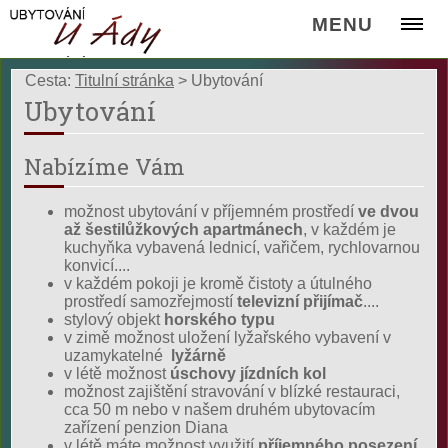
MENU
Cesta:
Titulní stránka
>
Ubytování
Ubytování
Nabízíme Vám
možnost ubytování v příjemném prostředí
ve dvou
až šestilůžkových apartmánech
, v každém je
kuchyňka vybavená lednicí, vařičem, rychlovarnou
konvicí....
v každém pokoji je kromě čistoty a útulného
prostředí samozřejmostí
televizní přijímač
....
stylový objekt
horského typu
v zimě možnost uložení lyžařského vybavení v
uzamykatelné
lyžárně
v létě možnost
úschovy jízdních kol
možnost zajištění stravování v blízké restauraci,
cca 50 m nebo v našem druhém ubytovacím
zařízení penzion Diana
v létě máte možnost využití
příjemného posezení