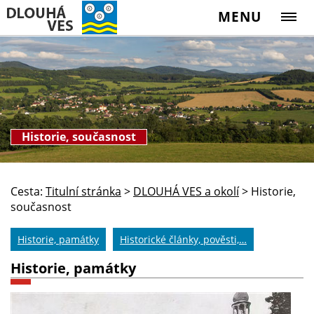
MENU
Historie, současnost
Cesta:
Titulní stránka
>
DLOUHÁ VES a okolí
>
Historie,
současnost
Historie, památky
Historické články, pověsti,…
Historie, památky