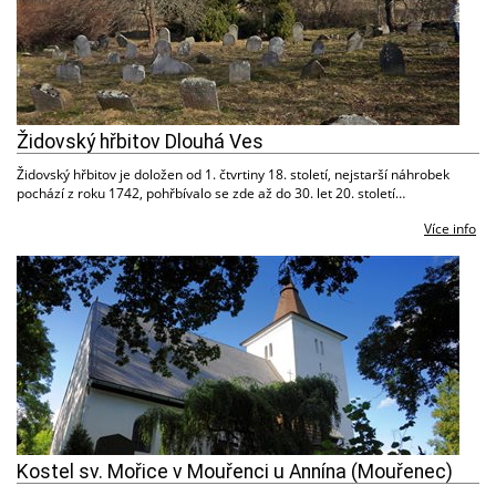
Židovský hřbitov Dlouhá Ves
Židovský hřbitov je doložen od 1. čtvrtiny 18. století, nejstarší náhrobek
pochází z roku 1742, pohřbívalo se zde až do 30. let 20. století…
Více info
Kostel sv. Mořice v Mouřenci u Annína (Mouřenec)