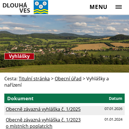
MENU
Vyhlášky
Cesta:
Titulní stránka
>
Obecní úřad
>
Vyhlášky a
nařízení
Dokument
Datum
Obecně závazná vyhláška č. 1/2025
07.01.2026
Obecně závazná vyhláška č. 1/2023
01.01.2024
o místních poplatcích