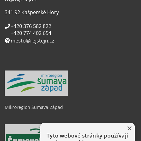
341 92 Kašperské Hory
+420 376 582 822
+420 774 402 654
mesto@rejstejn.cz
Mikroregion Šumava-Západ
×
Tyto webové stránky používají