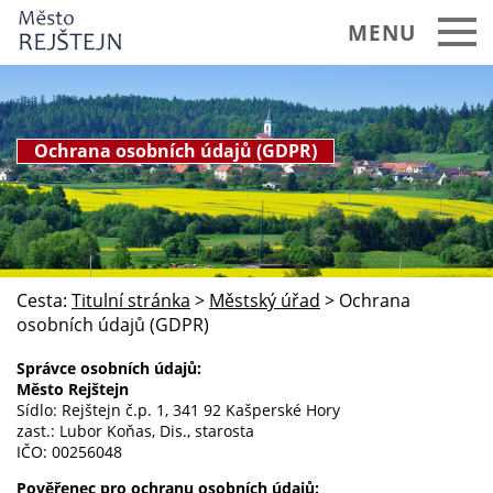
MENU
REJŠTEJN a okolí
Městský úřad
Ochrana osobních údajů (GDPR)
Základní informace
Struktura úřadu
Aktuality
Cesta:
Titulní stránka
>
Městský úřad
>
Ochrana
Úřední deska
osobních údajů (GDPR)
Zápisy a usnesení zastupitelstva
Správce osobních údajů:
Město Rejštejn
Vyhlášky a nařízení
Sídlo: Rejštejn č.p. 1, 341 92 Kašperské Hory
zast.: Lubor Koňas, Dis., starosta
Rozpočet města
IČO: 00256048
Pověřenec pro ochranu osobních údajů: