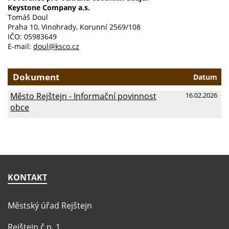
Ochrana osobních údajů (GDPR)
Keystone Company a.s.
Tomáš Doul
Informace zveřejňované o povinném subjektu
Praha 10, Vinohrady, Korunní 2569/108
IČO: 05983649
Poskytování informací dle zákona 106
E-mail:
doul@ksco.cz
Územní plán
Dokument
Datum
Systém odpadů
Město Rejštejn - Informační povinnost
16.02.2026
Další informace pro občany
obce
Publicita projektů
KONTAKT
Městský úřad Rejštejn
Rejštejn č.p. 1