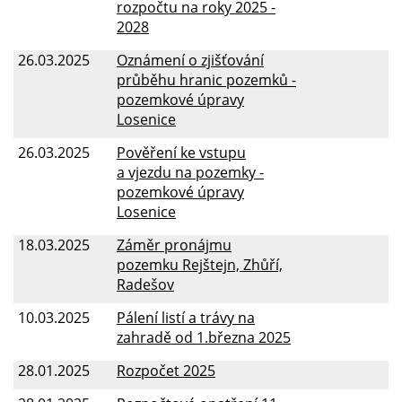
rozpočtu na roky 2025 -
2028
26.03.2025
Oznámení o zjišťování
průběhu hranic pozemků -
pozemkové úpravy
Losenice
26.03.2025
Pověření ke vstupu
a vjezdu na pozemky -
pozemkové úpravy
Losenice
18.03.2025
Záměr pronájmu
pozemku Rejštejn, Zhůří,
Radešov
10.03.2025
Pálení listí a trávy na
zahradě od 1.března 2025
28.01.2025
Rozpočet 2025