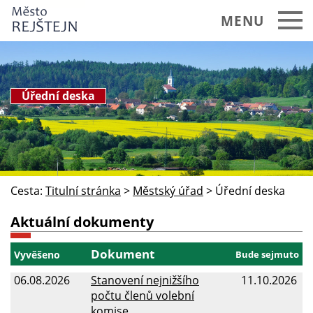
MENU
REJŠTEJN a okolí
Městský úřad
Úřední deska
Základní informace
Struktura úřadu
Aktuality
Cesta:
Titulní stránka
>
Městský úřad
>
Úřední deska
Úřední deska
Aktuální dokumenty
Zápisy a usnesení zastupitelstva
Dokument
Vyvěšeno
Bude sejmuto
Vyhlášky a nařízení
06.08.2026
Stanovení nejnižšího
11.10.2026
Rozpočet města
počtu členů volební
komise