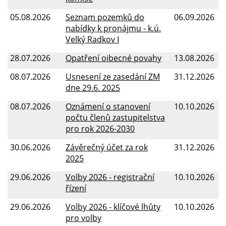
Ochrana osobních údajů (GDPR)
05.08.2026
Seznam pozemků do
06.09.2026
Informace zveřejňované o povinném subjektu
nabídky k pronájmu - k.ú.
Velký Radkov I
Poskytování informací dle zákona 106
28.07.2026
Opatření oibecné povahy
13.08.2026
Územní plán
08.07.2026
Usnesení ze zasedání ZM
31.12.2026
Systém odpadů
dne 29.6. 2025
Další informace pro občany
08.07.2026
Oznámení o stanovení
10.10.2026
počtu členů zastupitelstva
Publicita projektů
pro rok 2026-2030
30.06.2026
Závěrečný účet za rok
31.12.2026
2025
29.06.2026
Volby 2026 - registrační
10.10.2026
řízení
29.06.2026
Volby 2026 - klíčové lhůty
10.10.2026
pro volby