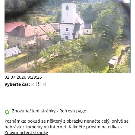
Fotogalerie, video
WebKamery
Počasí
Šumava
Městský úřad
02.07.2026 9:29:25
Vyberte čas:
Znovunačtení stránky - Refresh page
Poznámka: pokud se některý z obrázků nenačte celý, právě se
nahrává z kamerky na internet. Klikněte prosím na odkaz -
Znovunačtení stránky