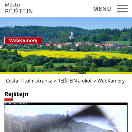
MENU
REJŠTEJN a okolí
Úvodní stránka
WebKamery
Základní údaje
Historie, současnost
Úřady, instituce, spolky
Cesta:
Titulní stránka
>
REJŠTEJN a okolí
>
WebKamery
Okolí, tipy na výlety
Rejštejn
Kalendář akcí
Ubytování, stravování
Mapa