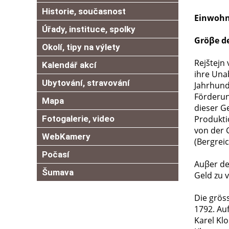
Historie, současnost
Einwohn
Úřady, instituce, spolky
Gröβe d
Okolí, tipy na výlety
Rejštejn
Kalendář akcí
ihre Unab
Ubytování, stravování
Jahrhund
Förderung
Mapa
dieser G
Fotogalerie, video
Produkti
von der 
WebKamery
(Bergreic
Počasí
Auβer de
Šumava
Geld zu 
Die grös
1792. Auf
Karel Kl