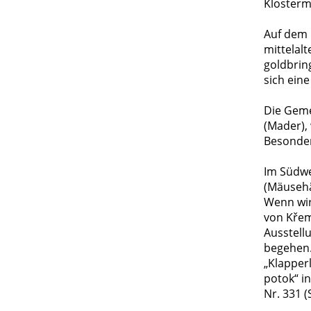
Klosterm
Auf dem k
mittelal
goldbrin
sich eine
Die Geme
(Mader),
Besonder
Im Südwe
(Mäusehä
Wenn wir
von Křem
Ausstell
begehen. 
„Klapper
potok“ i
Nr. 331 (