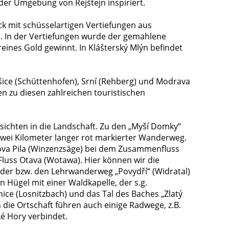
er Umgebung von Rejštejn inspiriert.
ock mit schüsselartigen Vertiefungen aus
. In der Vertiefungen wurde der gemahlene
ines Gold gewinnt. In Klášterský Mlýn befindet
ice (Schüttenhofen), Srní (Rehberg) und Modrava
n zu diesen zahlreichen touristischen
ssichten in die Landschaft. Zu den „Myší Domky“
zwei Kilometer langer rot markierter Wanderweg.
ova Pila (Winzenzsäge) bei dem Zusammenfluss
Fluss Otava (Wotawa). Hier können wir die
der bzw. den Lehrwanderweg „Povydří“ (Widratal)
 Hügel mit einer Waldkapelle, der s.g.
ice (Losnitzbach) und das Tal des Baches „Zlatý
 die Ortschaft führen auch einige Radwege, z.B.
ké Hory verbindet.