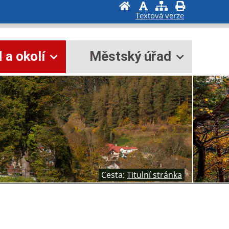
Textová verze
a okolí
Městský úřad
Cesta:
Titulní stránka