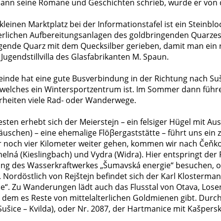
ann seine Romane und Geschichten schrieb, wurde er von d
leinen Marktplatz bei der Informationstafel ist ein Steinbl
terlichen Aufbereitungsanlagen des goldbringenden Quarzes
gende Quarz mit dem Quecksilber gerieben, damit man ein re
 Jugendstillvilla des Glasfabrikanten M. Spaun.
inde hat eine gute Busverbindung in der Richtung nach Suš
 welches ein Wintersportzentrum ist. Im Sommer dann führe
heiten viele Rad- oder Wanderwege.
sten erhebt sich der Meierstejn – ein felsiger Hügel mit Au
uschen) – eine ehemalige Flöβergaststätte – führt uns ein 
 noch vier Kilometer weiter gehen, kommen wir nach Čeňk
elná (Kieslingbach) und Vydra (Widra). Hier entspringt der 
ung des Wasserkraftwerkes „Šumavská energie“ besuchen, o
Nordöstlich von Rejštejn befindet sich der Karl Klostermann
le“. Zu Wanderungen lädt auch das Flusstal von Otava, Losen
n dem es Reste von mittelalterlichen Goldmienen gibt. Durch
Sušice – Kvilda), oder Nr. 2087, der Hartmanice mit Kašpers