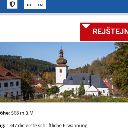
DE
EN
REJŠTEJN 
öhe:
568 m ü.M.
ng:
1347 die erste schriftliche Erwähnung