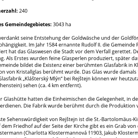
erzahl:
240
es Gemeindegebietes:
3043 ha
 verdankt seine Entstehung der Goldwäsche und der Goldfö
hängigkeit. Im Jahr 1584 ernannte Rudolf II. die Gemeinde Re
ert hat das Glaswesen die Stadt vor dem Verfall gerettet. D
. Als Erstes wurden feine Glasperlen produziert, später das 
emeinde bildet die Existenz einer berühmten Glasfabrik in K
on von Kristallglas berühmt wurde. Das Glas wurde damals fas
Glasfabrik „Klášterský Mlýn“ bei Rejštejn können wir heut
henstein) sehen (ca. 4 km entfernt).
r Glashütte hatten die Einheimischen die Gelegenheit, in de
verdienen. Die Fabrik wurde berühmt durch die Produktion 
ste Sehenswürdigkeit von Rejštejn ist die St.-Bartolomäus-K
 dem Friedhof auf der Seite der Kirche gibt es ein Grab von
ostermann (Charlotta Klostermannová †1903, Jakub Klosterma