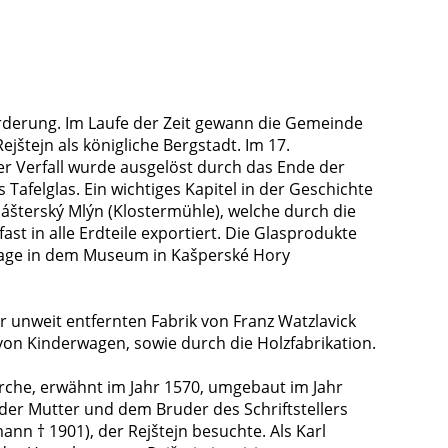
rderung. Im Laufe der Zeit gewann die Gemeinde
jštejn als königliche Bergstadt. Im 17.
er Verfall wurde ausgelöst durch das Ende der
Tafelglas. Ein wichtiges Kapitel in der Geschichte
lášterský Mlýn (Klostermühle), welche durch die
t in alle Erdteile exportiert. Die Glasprodukte
zutage in dem Museum in Kašperské Hory
r unweit entfernten Fabrik von Franz Watzlavick
von Kinderwagen, sowie durch die Holzfabrikation.
irche, erwähnt im Jahr 1570, umgebaut im Jahr
 der Mutter und dem Bruder des Schriftstellers
nn † 1901), der Rejštejn besuchte. Als Karl