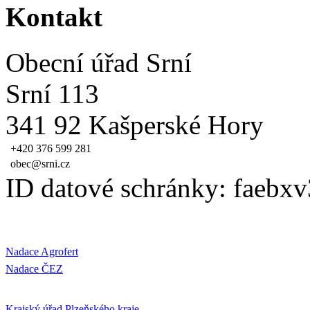
Kontakt
Obecní úřad Srní
Srní 113
341 92 Kašperské Hory
+420 376 599 281
obec@srni.cz
ID datové schránky: faebxv
Nadace Agrofert
Nadace ČEZ
Krajský úřad Plzeňského kraje