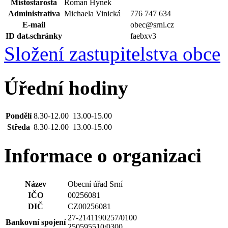
Místostarosta
Roman Hynek
Administrativa
Michaela Vinická
776 747 634
E-mail
obec@srni.cz
ID dat.schránky
faebxv3
Složení zastupitelstva obce
Úřední hodiny
Pondělí
8.30-12.00 13.00-15.00
Středa
8.30-12.00 13.00-15.00
Informace o organizaci
Název
Obecní úřad Srní
IČO
00256081
DIČ
CZ00256081
27-2141190257/0100
Bankovní spojení
250595510/0300