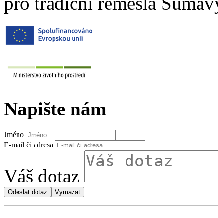
pro tradiční řemesla Šumav
Napište nám
Jméno
E-mail či adresa
Váš dotaz