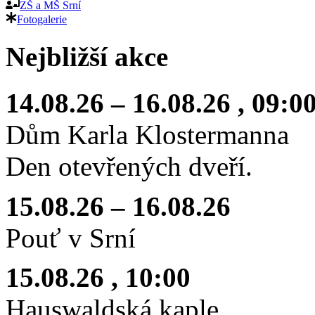
ZŠ a MŠ Srní
Fotogalerie
Nejbližší akce
14.08.26
–
16.08.26
, 09:0
Dům Karla Klostermanna
Den otevřených dveří.
15.08.26
–
16.08.26
Pouť v Srní
15.08.26
, 10:00
Hauswaldská kaple