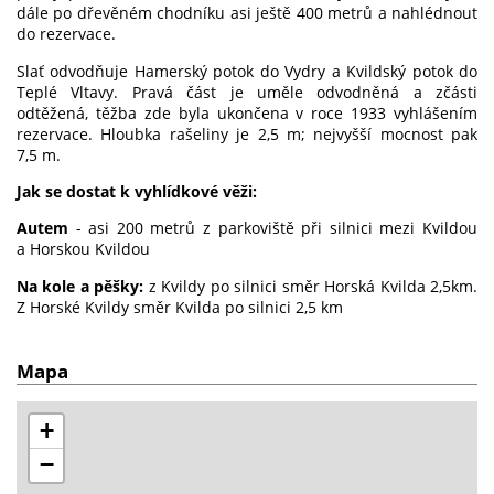
dále po dřevěném chodníku asi ještě 400 metrů a nahlédnout
do rezervace.
Slať odvodňuje Hamerský potok do Vydry a Kvildský potok do
Teplé Vltavy. Pravá část je uměle odvodněná a zčásti
odtěžená, těžba zde byla ukončena v roce 1933 vyhlášením
rezervace. Hloubka rašeliny je 2,5 m; nejvyšší mocnost pak
7,5 m.
Jak se dostat k vyhlídkové věži:
Autem
- asi 200 metrů z parkoviště při silnici mezi Kvildou
a Horskou Kvildou
Na kole a pěšky:
z Kvildy po silnici směr Horská Kvilda 2,5km.
Z Horské Kvildy směr Kvilda po silnici 2,5 km
Mapa