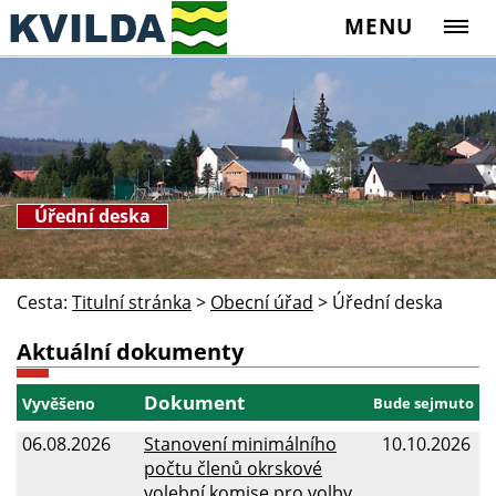
MENU
Úřední deska
Cesta:
Titulní stránka
>
Obecní úřad
>
Úřední deska
Aktuální dokumenty
Dokument
Vyvěšeno
Bude sejmuto
06.08.2026
Stanovení minimálního
10.10.2026
počtu členů okrskové
volební komise pro volby