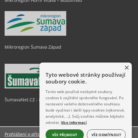
Mikroregion Horní Vltava – Boubínsko
Mikroregion Šumava Západ
×
Tyto webové stránky používají
soubory cookie.
Tento web používá nezbytné soubory
cookies k zajištění správného fungování. Po
ŠumavaNet.CZ - informace o regionu
nastavení vašeho dobrovolného souhlasu
bude využívat i další typy cookies (výkonové,
analytické, …). Svůj souhlas můžete kdykoliv
odvolat.
Více informací
Prohlášení o přístupnosti
VŠE PŘIJMOUT
VŠE ODMÍTNOUT