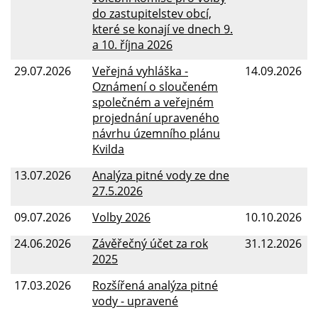
do zastupitelstev obcí,
které se konají ve dnech 9.
a 10. října 2026
29.07.2026
Veřejná vyhláška -
14.09.2026
Oznámení o sloučeném
společném a veřejném
projednání upraveného
návrhu územního plánu
Kvilda
13.07.2026
Analýza pitné vody ze dne
27.5.2026
09.07.2026
Volby 2026
10.10.2026
24.06.2026
Závěřečný účet za rok
31.12.2026
2025
17.03.2026
Rozšířená analýza pitné
vody - upravené