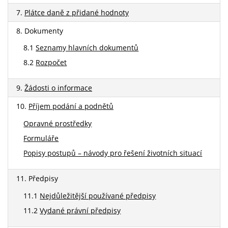
7.
Plátce daně z přidané hodnoty
8. Dokumenty
8.1
Seznamy hlavních dokumentů
8.2
Rozpočet
9.
Žádosti o informace
10.
Příjem podání a podnětů
Opravné prostředky
Formuláře
Popisy postupů – návody pro řešení životních situací
11. Předpisy
11.1
Nejdůležitější používané předpisy
11.2
Vydané právní předpisy