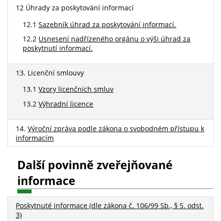
12 Úhrady za poskytování informací
12.1
Sazebník úhrad za poskytování informací.
12.2
Usnesení nadřízeného orgánu o výši úhrad za
poskytnutí informací.
13. Licenční smlouvy
13.1
Vzory licenčních smluv
13.2
Výhradní licence
14.
Výroční zpráva podle zákona o svobodném přístupu k
informacím
Další povinně zveřejňované
informace
Poskytnuté informace (dle zákona č. 106/99 Sb., § 5. odst.
3)