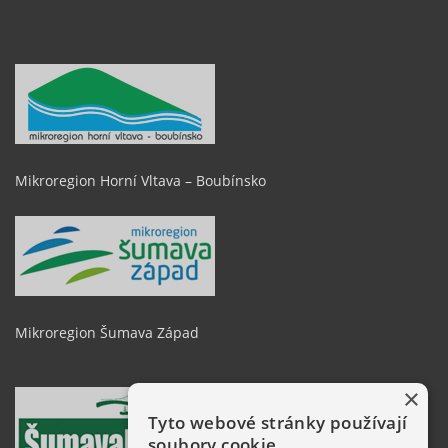
Mikroregion Horní Vltava – Boubínsko
Mikroregion Šumava Západ
×
Tyto webové stránky používají
soubory cookie.