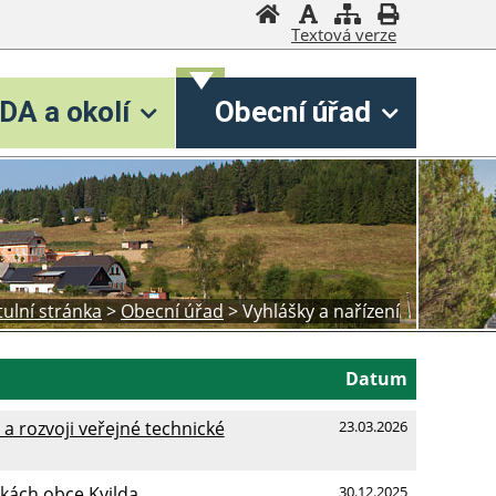
Textová verze
DA a okolí
Obecní úřad
tulní stránka
>
Obecní úřad
>
Vyhlášky a nařízení
Datum
i a rozvoji veřejné technické
23.03.2026
kách obce Kvilda
30.12.2025