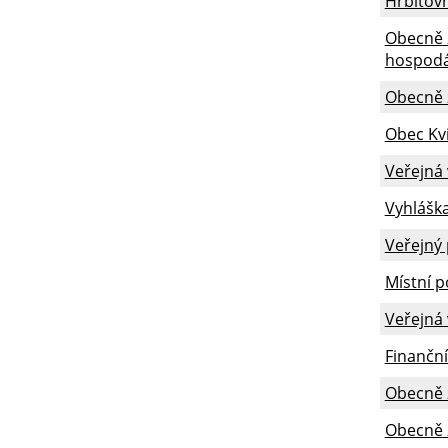
Hřbitovn
Obecně 
hospodá
Obecně z
Obec Kvi
Veřejná 
Vyhláška
Veřejný 
Místní p
Veřejná
Finanční
Obecně z
Obecně z