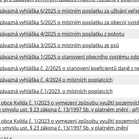
ávazná vyhláška 6/2025 o místním poplatku za užívání veře
závazná vyhláška 5/2025 o místním poplatku za obecní sy
závazná vyhláška 4/2025 o místním poplatku z pobytu
závazná vyhláška 3/2025 o místním poplatku ze psů
závazná vyhláška 1/2025 o stanovení obecního systému od
ávazná vyhláška č. 2/2025 o stanovení koeficientů daně z n
ávazná vyhláška č. 4/2024 o místních poplatcích
ávazná vyhláška č.1/2023, o místních poplatcích
 obce Kvilda č. 1/2023 o vymezení způsobu využití pozemní
e smyslu ust. § 23 zákona č. 13/1997 Sb. v platném znění - pří
 obce Kvilda č. 1/2023 o vymezení způsobu využití pozemní
e smyslu ust. § 23 zákona č. 13/1997 Sb. v platném znění