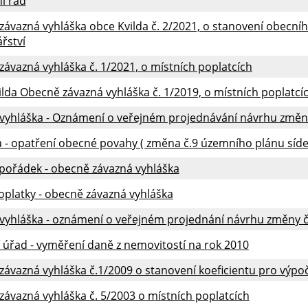
í řád
závazná vyhláška obce Kvilda č. 2/2021, o stanovení obec
řství
ávazná vyhláška č. 1/2021, o místních poplatcích
lda Obecně závazná vyhláška č. 1/2019, o místních poplatcí
vyhláška - Oznámení o veřejném projednávání návrhu změny
 - opatření obecné povahy ( změna č.9 územního plánu síde
pořádek - obecně závazná vyhláška
oplatky - obecně závazná vyhláška
 vyhláška - oznámení o veřejném projednání návrhu změny č
 úřad - vyměření daně z nemovitostí na rok 2010
ávazná vyhláška č.1/2009 o stanovení koeficientu pro výpo
ávazná vyhláška č. 5/2003 o místních poplatcích