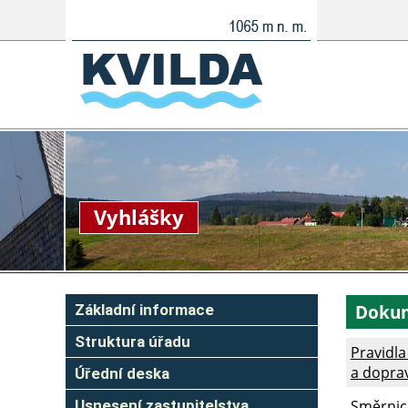
Vyhlášky
Doku
Základní informace
Struktura úřadu
Pravidla
a doprav
Úřední deska
Usnesení zastupitelstva
Směrnic