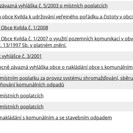
ávazná vyhláška č. 5/2003 o místních poplatcích
 obce Kvilda k udržování veřejného pořádku a čistoty v obci
 Obce Kvilda č. 1/2008
 Obce Kvilda č. 1/2007 o využití pozemních komunikací v ob
. 13/1997 Sb. v platném znění.
k vyhlášce č. 3/2001
ecně závazná vyhláška obce o nakládání obce s komunální
 místním poplatku za provoz systému shromažďování, sběru, 
aňování komunálních odpadů
 místních poplatcích
 místních poplatcích
O nakládání s komunálním a se stavebním odpadem