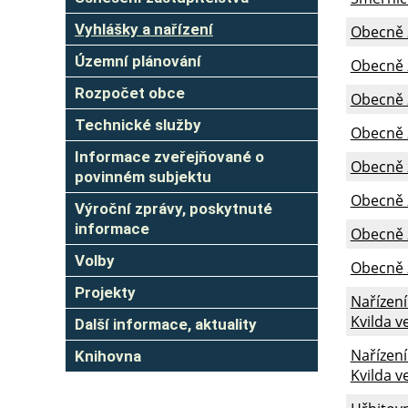
Vyhlášky a nařízení
Obecně z
Územní plánování
Obecně 
Rozpočet obce
Obecně 
Technické služby
Obecně 
Informace zveřejňované o
Obecně 
povinném subjektu
Obecně z
Výroční zprávy, poskytnuté
informace
Obecně z
Volby
Obecně z
Projekty
Nařízení
Kvilda v
Další informace, aktuality
Nařízení
Knihovna
Kvilda v