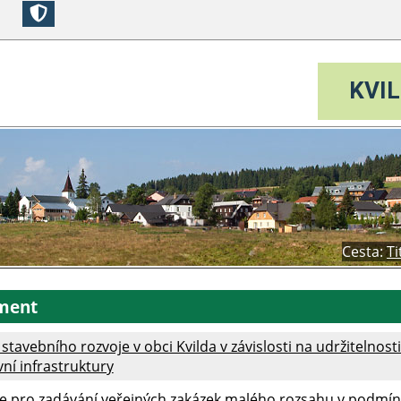
KVIL
Cesta:
Ti
ment
 stavebního rozvoje v obci Kvilda v závislosti na udržitelnost
ní infrastruktury
e pro zadávání veřejných zakázek malého rozsahu v podmín