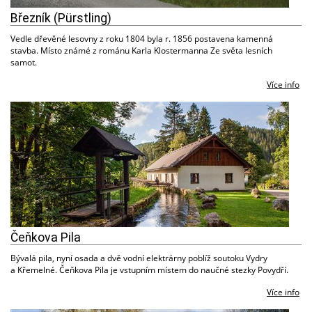
Březník (Pürstling)
Vedle dřevěné lesovny z roku 1804 byla r. 1856 postavena kamenná
stavba. Místo známé z románu Karla Klostermanna Ze světa lesních
samot.
Více info
Čeňkova Pila
Bývalá pila, nyní osada a dvě vodní elektrárny poblíž soutoku Vydry
a Křemelné. Čeňkova Pila je vstupním místem do naučné stezky Povydří.
Více info