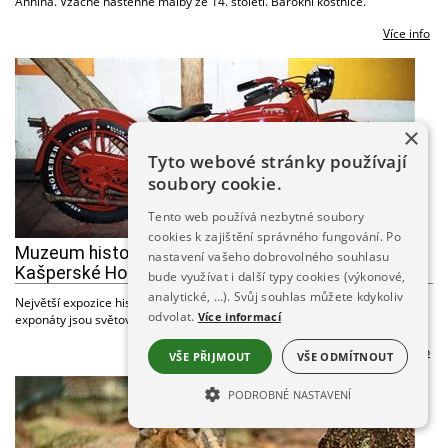
Annína. Vzácné nástěnné malby ze 14. století. Barokní kostnice.
Více info
×
Tyto webové stránky používají
soubory cookie.
Tento web používá nezbytné soubory
cookies k zajištění správného fungování. Po
Muzeum historických motocyklů a jízdních kol
nastavení vašeho dobrovolného souhlasu
Kašperské Hory
bude využívat i další typy cookies (výkonové,
analytické, …). Svůj souhlas můžete kdykoliv
Největší expozice historických motocyklů v ČR. Některé vystavené
odvolat.
Více informací
exponáty jsou světovými unikáty.
Více info
VŠE PŘIJMOUT
VŠE ODMÍTNOUT
PODROBNÉ NASTAVENÍ
NEZBYTNĚ NUTNÉ SOUBORY