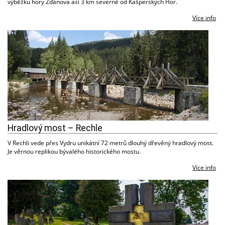
výběžku hory Žďánova asi 3 km severně od Kašperských Hor.
Více info
Hradlový most – Rechle
V Rechli vede přes Vydru unikátní 72 metrů dlouhý dřevěný hradlový most.
Je věrnou replikou bývalého historického mostu.
Více info