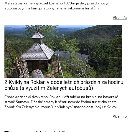
Majestátný kamenný kužel Luzného 1373m je díky prázdninovým
autobusovým linkám přístupný i méně výkonným turistům.
Více info
Z Kvildy na Roklan v době letních prázdnin za hodinu
chůze (s využitím Zelených autobusů)
Charakteristický dvojvrchol Roklanu leží takřka na hranici na bavorské
straně Šumavy. Z české strany k němu nevede žádná turistická cesta.
Z využitím Zelených autobusů je však nyní snadno dostupný i z Kvildy.
Více info