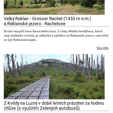
Velký Roklan - Grosser Rachel (1453 m n.m.)
a Roklanské jezero - Rachelsee
Druhá nejvyšší hora Bavorského lesa. U chaty Waldschmidthaus, která
stojí nedaleko vrcholu, je odbočka k vyhlídce na Roklanské jezero, nad nímž
se tyčí Roklanská kaple.
Více info
Z Kvildy na Luzný v době letních prázdnin za hodinu
chůze (s využitím Zelených autobusů)