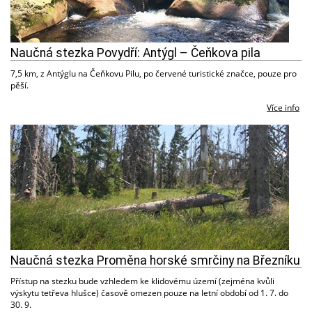
Naučná stezka Povydří: Antýgl – Čeňkova pila
7,5 km, z Antýglu na Čeňkovu Pilu, po červené turistické značce, pouze pro
pěší.
Více info
Naučná stezka Proměna horské smrčiny na Březníku
Přístup na stezku bude vzhledem ke klidovému území (zejména kvůli
výskytu tetřeva hlušce) časově omezen pouze na letní období od 1. 7. do
30. 9.