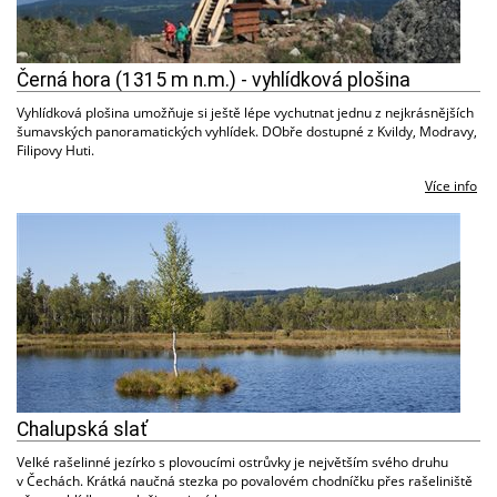
Černá hora (1315 m n.m.) - vyhlídková plošina
Vyhlídková plošina umožňuje si ještě lépe vychutnat jednu z nejkrásnějších
šumavských panoramatických vyhlídek. DObře dostupné z Kvildy, Modravy,
Filipovy Huti.
Více info
Chalupská slať
Velké rašelinné jezírko s plovoucími ostrůvky je největším svého druhu
v Čechách. Krátká naučná stezka po povalovém chodníčku přes rašeliniště