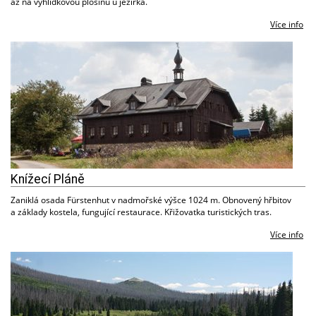
až na vyhlídkovou plošinu u jezírka.
Více info
Knížecí Pláně
Zaniklá osada Fürstenhut v nadmořské výšce 1024 m. Obnovený hřbitov
a základy kostela, fungující restaurace. Křižovatka turistických tras.
Více info