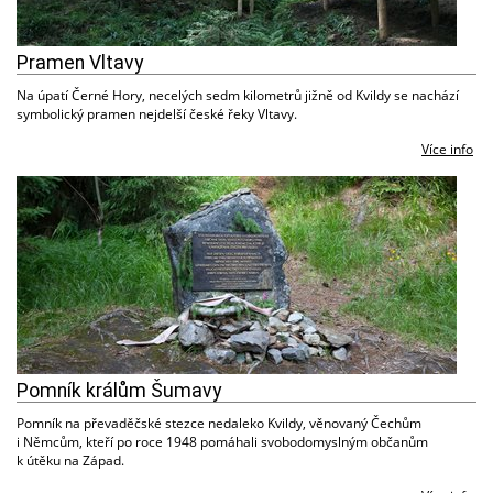
Pramen Vltavy
Na úpatí Černé Hory, necelých sedm kilometrů jižně od Kvildy se nachází
symbolický pramen nejdelší české řeky Vltavy.
Více info
Pomník králům Šumavy
Pomník na převaděčské stezce nedaleko Kvildy, věnovaný Čechům
i Němcům, kteří po roce 1948 pomáhali svobodomyslným občanům
k útěku na Západ.