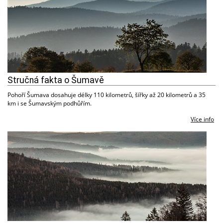
Stručná fakta o Šumavě
Pohoří Šumava dosahuje délky 110 kilometrů, šířky až 20 kilometrů a 35
km i se Šumavským podhůřím.
Více info