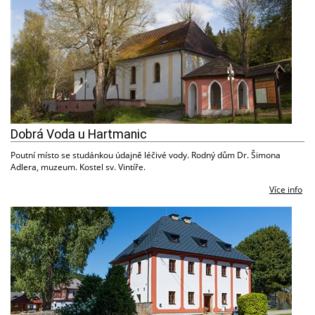
Dobrá Voda u Hartmanic
Poutní místo se studánkou údajně léčivé vody. Rodný dům Dr. Šimona
Adlera, muzeum. Kostel sv. Vintíře.
Více info