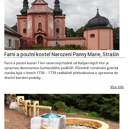
Farní a poutní kostel Narození Panny Marie, Strašín
Farní a poutní kostel 7 km severovýchodně od Kašperských Hor je
výraznou dominantou šumavského podhůří. Původně románsko gotická
stavba byla v letech 1736 – 1739 radikálně přebudována a upravena do
dnešní barokní podoby.
Více info