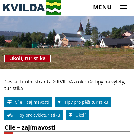
MENU
Okolí, turistika
Cesta:
Titulní stránka
>
KVILDA a okolí
>
Tipy na výlety,
turistika
Cíle – zajímavosti
Tipy pro pěší turistiku
Tipy pro cykloturistiku
Okolí
Cíle – zajímavosti