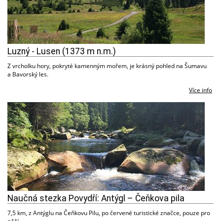
Luzný - Lusen (1373 m n.m.)
Z vrcholku hory, pokryté kamenným mořem, je krásný pohled na Šumavu
a Bavorský les.
Více info
Naučná stezka Povydří: Antýgl – Čeňkova pila
7,5 km, z Antýglu na Čeňkovu Pilu, po červené turistické značce, pouze pro