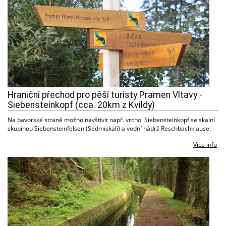
Hraniční přechod pro pěší turisty Pramen Vltavy -
Siebensteinkopf (cca. 20km z Kvildy)
Na bavorské straně možno navštívit např. vrchol Siebensteinkopf se skalní
skupinou Siebensteinfelsen (Sedmiskalí) a vodní nádrž Reschbachklause.
Více info