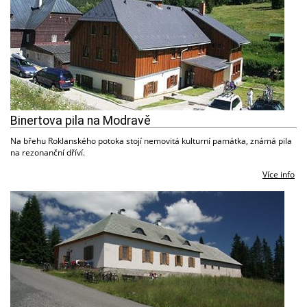
Binertova pila na Modravě
Na břehu Roklanského potoka stojí nemovitá kulturní památka, známá pila
na rezonanční dříví.
Více info